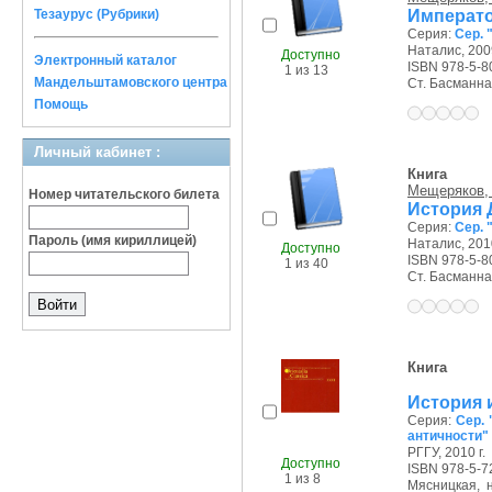
Императо
Тезаурус (Рубрики)
Серия:
Сер. 
Наталис, 2009
Доступно
Электронный каталог
ISBN 978-5-8
1 из 13
Мандельштамовского центра
Ст. Басманная 
Помощь
Личный кабинет :
Книга
Мещеряков, 
Номер читательского билета
История 
Серия:
Сер. 
Пароль (имя кириллицей)
Наталис, 2010
Доступно
ISBN 978-5-8
1 из 40
Ст. Басманная 
Книга
История 
Серия:
Сер. 
античности"
РГГУ, 2010 г.
Доступно
ISBN 978-5-7
1 из 8
Мясницкая, на