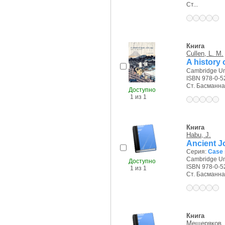
Ст...
Книга
Cullen, L. M.
A history 
Cambridge Uni
ISBN 978-0-5
Ст. Басманная 
Доступно
1 из 1
Книга
Habu, J.
Ancient J
Серия:
Case s
Cambridge Uni
Доступно
ISBN 978-0-5
1 из 1
Ст. Басманная 
Книга
Мещеряков, 