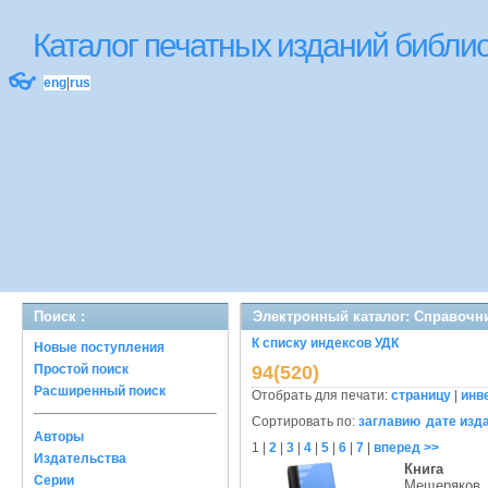
Каталог печатных изданий библ
👓
eng
|
rus
Поиск :
Электронный каталог: Справочн
К списку индексов УДК
Новые поступления
Простой поиск
94(520)
Расширенный поиск
Отобрать для печати:
страницу
|
инв
Сортировать по:
заглавию
дате изд
Авторы
1
|
2
|
3
|
4
|
5
|
6
|
7
|
вперед >>
Издательства
Книга
Серии
Мещеряков, 