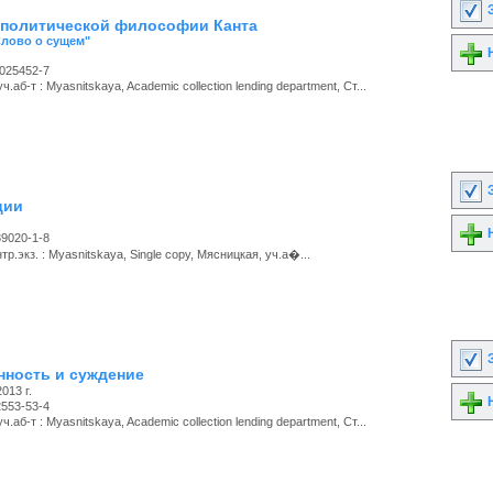
З
 политической философии Канта
Слово о сущем"
Н
-025452-7
.аб-т : Myasnitskaya, Academic collection lending department, Ст...
З
ции
Н
39020-1-8
р.экз. : Myasnitskaya, Single copy, Мясницкая, уч.а�...
З
нность и суждение
013 г.
Н
2553-53-4
.аб-т : Myasnitskaya, Academic collection lending department, Ст...