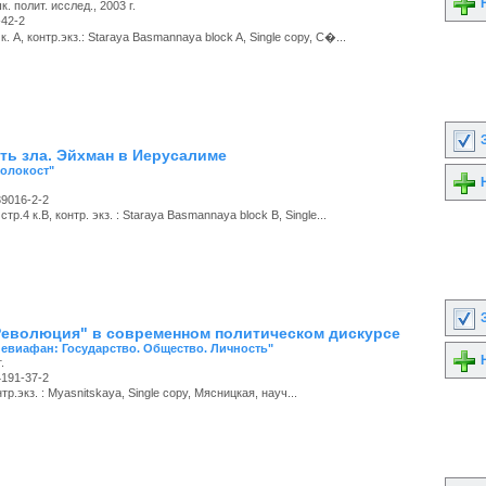
Н
. полит. исслед., 2003 г.
-42-2
. А, контр.экз.: Staraya Basmannaya block A, Single copy, С�...
З
ть зла. Эйхман в Иерусалиме
Холокост"
Н
39016-2-2
тр.4 к.В, контр. экз. : Staraya Basmannaya block B, Single...
З
Революция" в современном политическом дискурсе
Левиафан: Государство. Общество. Личность"
Н
.
4191-37-2
р.экз. : Myasnitskaya, Single copy, Мясницкая, науч...