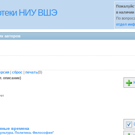
Пожалуйст
иотеки НИУ ВШЭ
в наличии
По вопроса
отдел инф
ик авторов
ерсия
|
сброс
|
печать
(
0
)
т. описание)
Н
ует
З
мные времена
Культура. Политика. Философия"