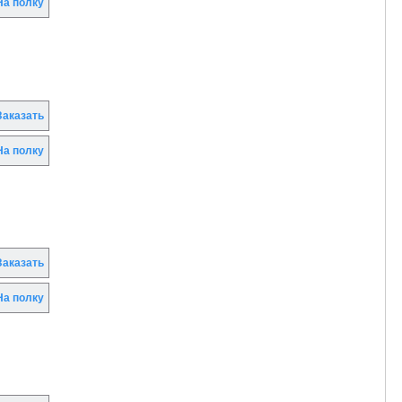
а полку
аказать
а полку
аказать
а полку