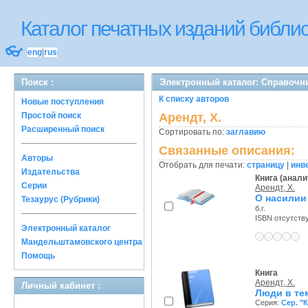
Каталог печатных изданий библ
👓
eng
|
rus
Поиск :
Электронный каталог: Справочн
К списку авторов
Новые поступления
Простой поиск
Арендт, Х.
Расширенный поиск
Сортировать по:
заглавию
Связанные описания:
Авторы
Отобрать для печати:
страницу
|
инв
Издательства
Книга (анали
Серии
Арендт, Х.
О насилии
Тезаурус (Рубрики)
б.г.
ISBN отсутств
Электронный каталог
Мандельштамовского центра
Помощь
Книга
Арендт, Х.
Личный кабинет :
Люди в те
Серия:
Сер. "