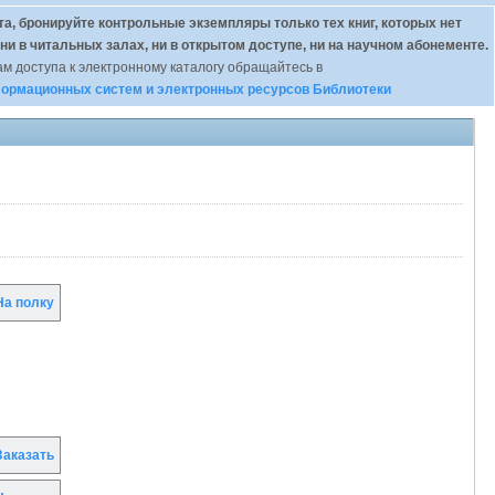
а, бронируйте контрольные экземпляры только тех книг, которых нет
 ни в читальных залах, ни в открытом доступе, ни на научном абонементе.
м доступа к электронному каталогу обращайтесь в
ормационных систем и электронных ресурсов Библиотеки
а полку
аказать