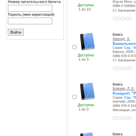
Номер читательского билета
Изд-во Моск. шк
Доступно
ISBN 5-938950
1 из 10
Ст. Басманная к
Пароль (имя кириллицей)
Книга
Арендт, Х.
Банальнос
Серия:
Сер. "
Европа, 2008 г.
Доступно
ISBN 978-5-97
1 из 3
Ст. Басманная с
Книга
Бляхер, Л. Е.
Концепт "
Серия:
Сер. "
Алетейя, 2008 г
Доступно
ISBN 978-5-91
1 из 3
Мясницкая, конт
Книга