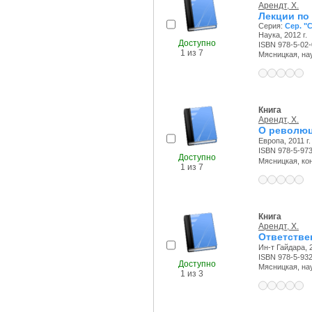
Арендт, Х.
Лекции по
Серия:
Сер. "
Наука, 2012 г.
Доступно
ISBN 978-5-02
1 из 7
Мясницкая, науч
Книга
Арендт, Х.
О револю
Европа, 2011 г.
ISBN 978-5-97
Доступно
Мясницкая, конт
1 из 7
Книга
Арендт, Х.
Ответстве
Ин-т Гайдара, 2
ISBN 978-5-93
Доступно
Мясницкая, науч
1 из 3