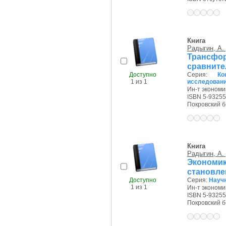
Книга
Радыгин, А.
Трансф
сравните
Доступно
Серия:
Ко
1 из 1
исследован
Ин-т экономи
ISBN 5-93255
Покровский б-р
Книга
Радыгин, А.
Экономи
становле
Доступно
Серия:
Научн
1 из 1
Ин-т экономи
ISBN 5-93255
Покровский б-р