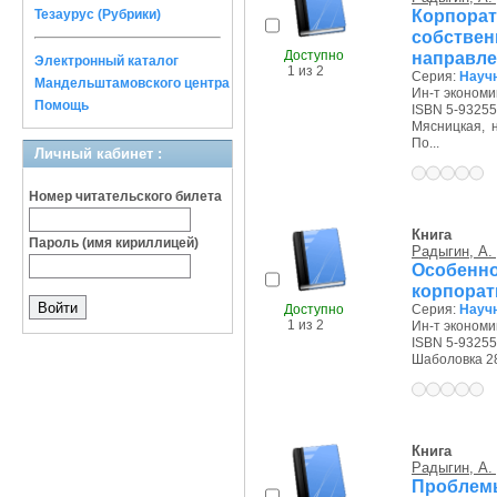
Корпор
Тезаурус (Рубрики)
собствен
Доступно
направлен
Электронный каталог
1 из 2
Серия:
Научн
Мандельштамовского центра
Ин-т экономи
Помощь
ISBN 5-93255
Мясницкая, на
По...
Личный кабинет :
Номер читательского билета
Книга
Пароль (имя кириллицей)
Радыгин, А.
Особенн
корпорат
Доступно
Серия:
Научн
1 из 2
Ин-т экономи
ISBN 5-93255
Шаболовка 28/
Книга
Радыгин, А.
Проблем