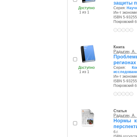
защиты п
Доступно
Серия:
Научн
1 из 1
Ин-т экономи
ISBN 5-93255
Покровский б-р
Книга
Радыгин, А.
Проблем
регионах
Доступно
Серия:
Ко
1 из 1
исследован
Ин-т экономи
ISBN 5-93255
Покровский б-р
Статья
Радыгин, А.
Нормы к
перспект
б.г.
ISBN отсутст