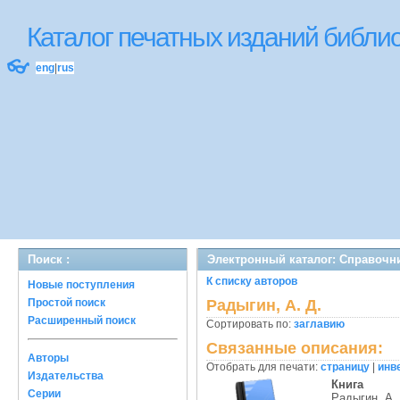
Каталог печатных изданий библ
👓
eng
|
rus
Поиск :
Электронный каталог: Справочн
К списку авторов
Новые поступления
Простой поиск
Радыгин, А. Д.
Расширенный поиск
Сортировать по:
заглавию
Связанные описания:
Авторы
Отобрать для печати:
страницу
|
инв
Издательства
Книга
Серии
Радыгин, А.