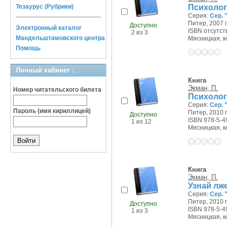
Психолог
Тезаурус (Рубрики)
Серия:
Сер. 
Питер, 2007 г
Доступно
Электронный каталог
ISBN отсутст
2 из 3
Мандельштамовского центра
Мясницкая, ко
Помощь
Личный кабинет :
Книга
Экман, П.
Номер читательского билета
Психолог
Серия:
Сер. 
Пароль (имя кириллицей)
Питер, 2010 г
Доступно
ISBN 978-5-4
1 из 12
Мясницкая, ко
Книга
Экман, П.
Узнай лж
Серия:
Сер. 
Питер, 2010 г
Доступно
ISBN 978-5-4
1 из 3
Мясницкая, ко