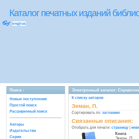
Каталог печатных изданий библ
👓
eng
|
rus
Поиск :
Электронный каталог: Справочн
К списку авторов
Новые поступления
Простой поиск
Экман, П.
Расширенный поиск
Сортировать по:
заглавию
Связанные описания:
Авторы
Отобрать для печати:
страницу
|
инв
Издательства
Книга
Серии
Экман, П.