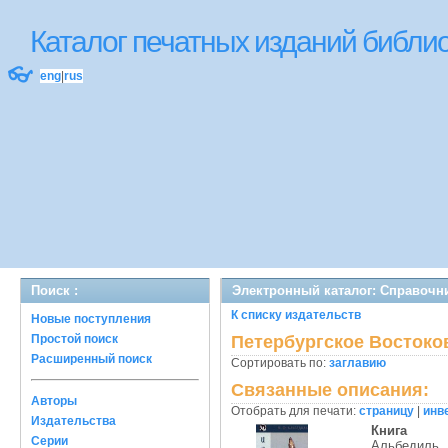
Каталог печатных изданий библ
👓
eng
|
rus
Поиск :
Электронный каталог: Справочн
К списку издательств
Новые поступления
Простой поиск
Петербургское Востоко
Расширенный поиск
Сортировать по:
заглавию
Связанные описания:
Авторы
Отобрать для печати:
страницу
|
инв
Издательства
Книга
Серии
Альбедиль, 