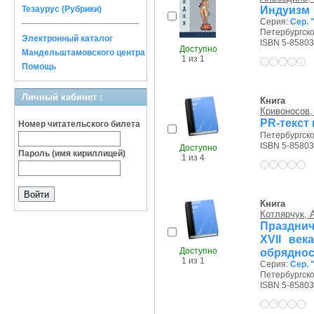
Индуизм
Тезаурус (Рубрики)
Серия:
Сер. 
Петербургско
Электронный каталог
ISBN 5-85803
Доступно
Мандельштамовского центра
1 из 1
Помощь
Личный кабинет :
Книга
Кривоносов, 
PR-текст
Номер читательского билета
Петербургско
ISBN 5-85803
Доступно
Пароль (имя кириллицей)
1 из 4
Книга
Котлярчук, А
Празднич
XVII век
Доступно
обряднос
1 из 1
Серия:
Сер. 
Петербургско
ISBN 5-85803