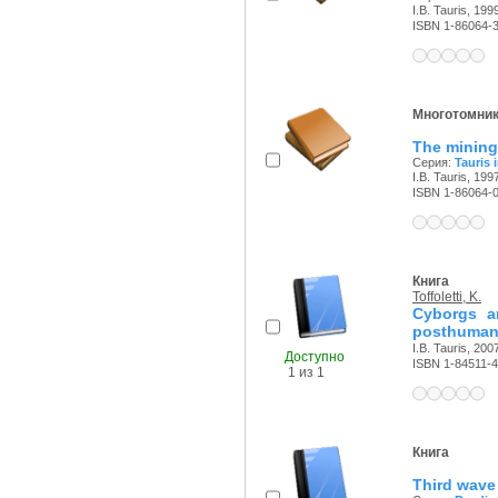
I.B. Tauris, 1999
ISBN 1-86064-
Многотомни
The mining 
Серия:
Tauris 
I.B. Tauris, 1997
ISBN 1-86064-
Книга
Toffoletti, K.
Cyborgs an
posthuman
I.B. Tauris, 2007
Доступно
ISBN 1-84511-4
1 из 1
Книга
Third wave 