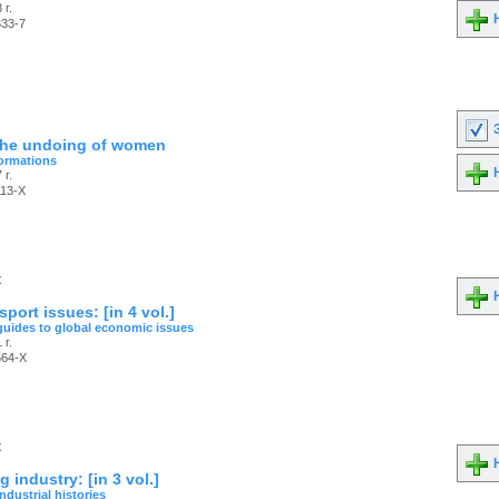
 г.
Н
333-7
З
The undoing of women
ormations
Н
 г.
113-X
к
Н
sport issues: [in 4 vol.]
guides to global economic issues
 г.
564-X
к
Н
g industry: [in 3 vol.]
industrial histories