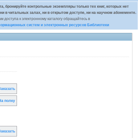
а, бронируйте контрольные экземпляры только тех книг, которых нет
 ни в читальных залах, ни в открытом доступе, ни на научном абонементе.
м доступа к электронному каталогу обращайтесь в
ормационных систем и электронных ресурсов Библиотеки
аказать
а полку
аказать