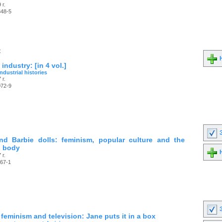
 г.
348-5
к
Н
industry: [in 4 vol.]
industrial histories
 г.
072-9
З
d Barbie dolls: feminism, popular culture and the
 body
Н
 г.
67-1
З
feminism and television: Jane puts it in a box