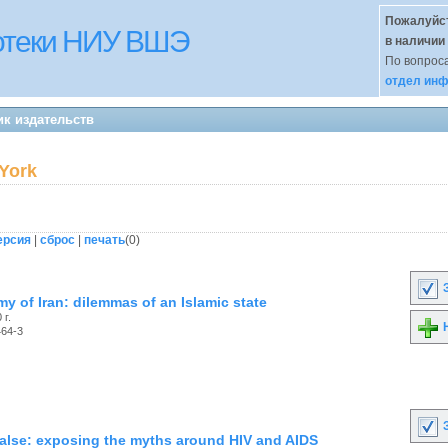
Пожалуйст
иотеки НИУ ВШЭ
в наличии
По вопроса
отдел инф
ик издательств
 York
ерсия
|
сброс
|
печать
(
0
)
З
y of Iran: dilemmas of an Islamic state
 г.
Н
464-3
З
 false: exposing the myths around HIV and AIDS