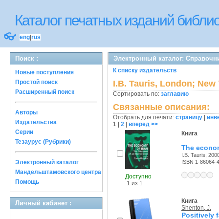
Каталог печатных изданий библ
👓
eng
|
rus
Поиск :
Электронный каталог: Справочн
К списку издательств
Новые поступления
Простой поиск
I.B. Tauris, London; New
Расширенный поиск
Сортировать по:
заглавию
Связанные описания:
Авторы
Отобрать для печати:
страницу
|
инв
Издательства
1
|
2
|
вперед >>
Серии
Книга
Тезаурус (Рубрики)
The econom
I.B. Tauris, 2000
Электронный каталог
ISBN 1-86064-
Мандельштамовского центра
Доступно
Помощь
1 из 1
Книга
Личный кабинет :
Shenton, J.
Positively