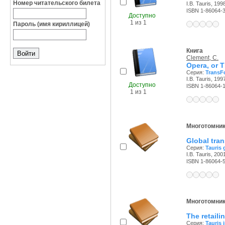
Номер читательского билета
I.B. Tauris, 1998
ISBN 1-86064-
Доступно
1 из 1
Пароль (имя кириллицей)
Книга
Clement, C.
Opera, or 
Серия:
TransF
I.B. Tauris, 1997
Доступно
ISBN 1-86064-
1 из 1
Многотомни
Global tran
Серия:
Tauris 
I.B. Tauris, 2001
ISBN 1-86064-
Многотомни
The retailin
Серия:
Tauris 