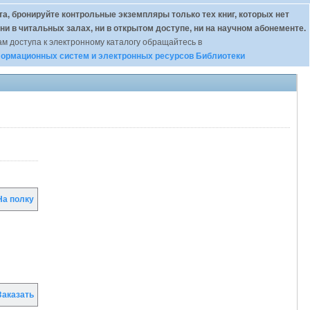
а, бронируйте контрольные экземпляры только тех книг, которых нет
 ни в читальных залах, ни в открытом доступе, ни на научном абонементе.
м доступа к электронному каталогу обращайтесь в
ормационных систем и электронных ресурсов Библиотеки
а полку
аказать