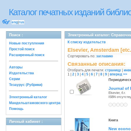
Каталог печатных изданий библ
👓
eng
|
rus
Поиск :
Электронный каталог: Справочн
К списку издательств
Новые поступления
Простой поиск
Elsevier, Amsterdam [etc.
Расширенный поиск
Сортировать по:
заглавию
Связанные описания:
Авторы
Отобрать для печати:
страницу
|
инв
Издательства
1
|
2
|
3
|
4
|
5
|
6
|
7
|
8
|
9
|
вперед >>
Серии
Периодическ
Тезаурус (Рубрики)
Journal of
Elsevier, б.г.
Электронный каталог
ISBN отсутств
Мандельштамовского центра
Помощь
Книга
Личный кабинет :
New econo