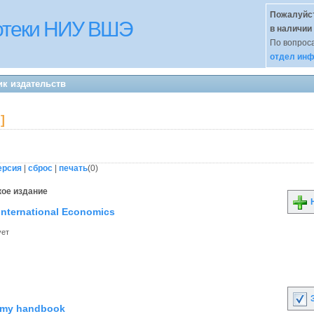
Пожалуйст
иотеки НИУ ВШЭ
в наличии
По вопроса
отдел инф
ик издательств
]
ерсия
|
сброс
|
печать
(
0
)
ое издание
Н
 International Economics
ует
З
my handbook