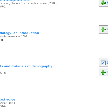
ions management series
Н
emann, Elsevier, The Securities Institute, 2004 г.
487-2
Н
trategy: an introduction
rworth-Heinemann, 2004 г.
ует
З
s and materials of demography
Н
955-8
ast voice
evier, 2004 г.
939-6