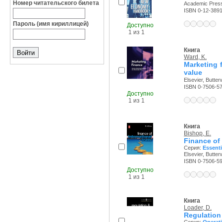
Номер читательского билета
Academic Press,
ISBN 0-12-389
Пароль (имя кириллицей)
Доступно
1 из 1
Книга
Ward, K.
Marketing 
value
Elsevier, Butte
ISBN 0-7506-5
Доступно
1 из 1
Книга
Bishop, E.
Finance of 
Серия:
Essenti
Elsevier, Butte
ISBN 0-7506-5
Доступно
1 из 1
Книга
Loader, D.
Regulation