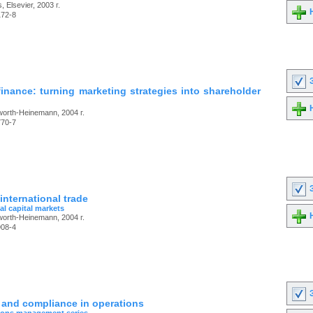
 Elsevier, 2003 г.
Н
172-8
З
finance: turning marketing strategies into shareholder
Н
rworth-Heinemann, 2004 г.
770-7
З
international trade
al capital markets
Н
rworth-Heinemann, 2004 г.
908-4
З
 and compliance in operations