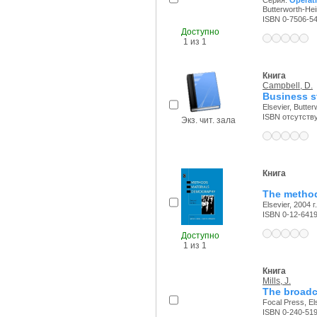
Серия:
Operat
Butterworth-Hein
ISBN 0-7506-5
Доступно
1 из 1
Книга
Campbell, D.
Business s
Elsevier, Butte
ISBN отсутств
Экз. чит. зала
Книга
The method
Elsevier, 2004 г.
ISBN 0-12-641
Доступно
1 из 1
Книга
Mills, J.
The broadc
Focal Press, Els
ISBN 0-240-51