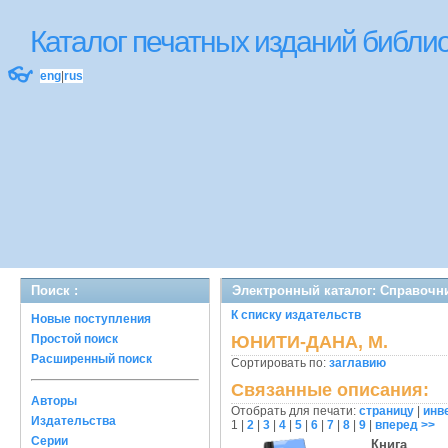
Каталог печатных изданий библ
👓
eng
|
rus
Поиск :
Электронный каталог: Справочн
К списку издательств
Новые поступления
Простой поиск
ЮНИТИ-ДАНА, М.
Расширенный поиск
Сортировать по:
заглавию
Связанные описания:
Авторы
Отобрать для печати:
страницу
|
инв
Издательства
1
|
2
|
3
|
4
|
5
|
6
|
7
|
8
|
9
|
вперед >>
Серии
Книга