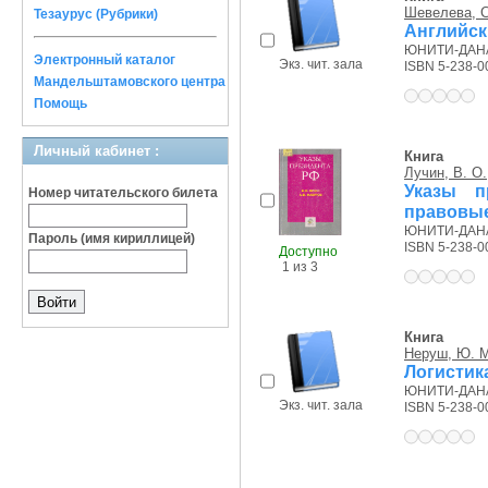
Шевелева, С
Тезаурус (Рубрики)
Английск
ЮНИТИ-ДАНА,
Электронный каталог
Экз. чит. зала
ISBN 5-238-0
Мандельштамовского центра
Помощь
Личный кабинет :
Книга
Лучин, В. О.
Указы п
Номер читательского билета
правовые
ЮНИТИ-ДАНА, 
Пароль (имя кириллицей)
ISBN 5-238-0
Доступно
1 из 3
Книга
Неруш, Ю. М
Логистик
ЮНИТИ-ДАНА,
Экз. чит. зала
ISBN 5-238-0