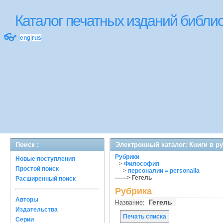
Каталог печатных изданий библ
👓
eng
|
rus
Поиск :
Электронный каталог: Книги в р
Рубрики
Новые поступления
-->
Философия
Простой поиск
---->
персоналии = personalia
------> Гегель
Расширенный поиск
Рубрика
Авторы
Гегель
Название:
Издательства
Печать списка
Серии