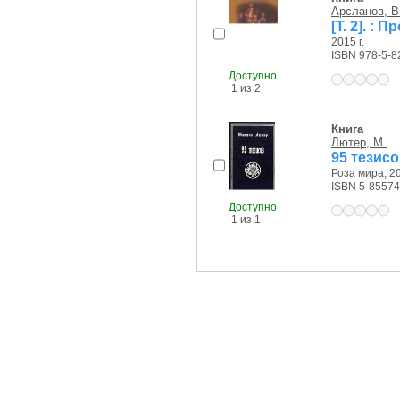
Арсланов, В.
[Т. 2]. :
2015 г.
ISBN 978-5-8
Доступно
1 из 2
Книга
Лютер, М.
95 тезис
Роза мира, 20
ISBN 5-85574
Доступно
1 из 1