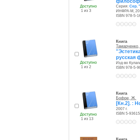
философи
Доступно
Серия:
Сер. 
1 из 3
ИНФРА-М, 201
ISBN 978-5-1
Книга
Тамарченко, 
"Эстетик
русская 
Доступно
Изд-во Кулаги
1 из 2
ISBN 978-5-9
Книга
Бофре, Ж.
[Кн.2]. 
2007 г.
ISBN 5-93615
Доступно
1 из 13
Книга