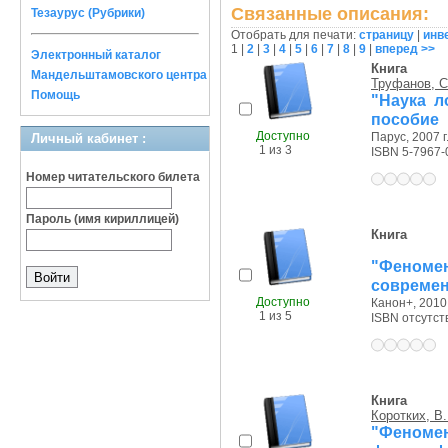
Связанные описания:
Тезаурус (Рубрики)
Отобрать для печати:
страницу
|
инв
1
|
2
|
3
|
4
|
5
|
6
|
7
|
8
|
9
|
вперед >>
Электронный каталог
Книга
Мандельштамовского центра
Труфанов, С
Помощь
"Наука л
пособие
Доступно
Парус, 2007 г
Личный кабинет :
1 из 3
ISBN 5-7967-
Номер читательского билета
Пароль (имя кириллицей)
Книга
"Феном
современ
Доступно
Канон+, 2010 
1 из 5
ISBN отсутст
Книга
Коротких, В.
"Феномен