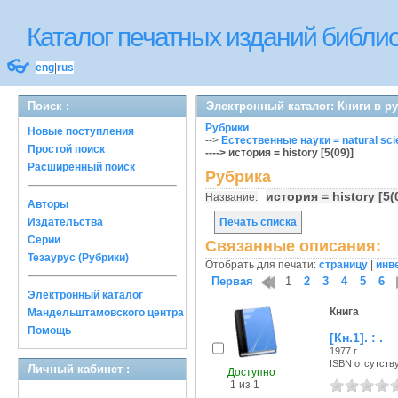
Каталог печатных изданий библ
👓
eng
|
rus
Поиск :
Электронный каталог: Книги в р
Рубрики
Новые поступления
-->
Естественные науки = natural sc
Простой поиск
----> история = history [5(09)]
Расширенный поиск
Рубрика
история = history [5
Название:
Авторы
Издательства
Печать списка
Серии
Связанные описания:
Тезаурус (Рубрики)
Отобрать для печати:
страницу
|
инв
Первая
1
2
3
4
5
6
Электронный каталог
Книга
Мандельштамовского центра
Помощь
[Кн.1]. : .
1977 г.
ISBN отсутств
Личный кабинет :
Доступно
1 из 1