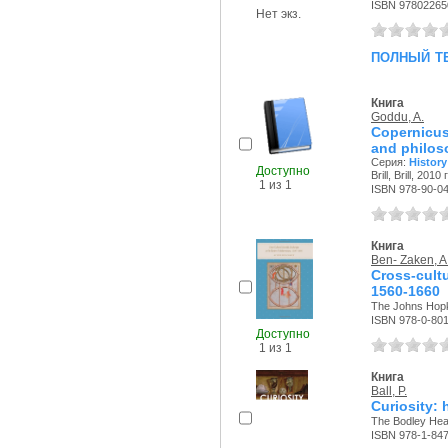
ISBN 97802265
Нет экз.
полный т
Книга
Goddu, A.
Copernicus
and philos
Серия:
History
Доступно
Brill, Brill, 2010 г
1 из 1
ISBN 978-90-0
Книга
Ben- Zaken, A
Cross-cultu
1560-1660
The Johns Hopki
ISBN 978-0-80
Доступно
1 из 1
Книга
Ball, P.
Curiosity:
The Bodley Head
ISBN 978-1-84