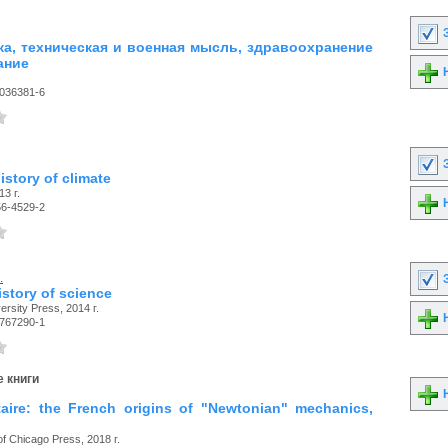
З
аука, техническая и военная мысль, здравоохранение
ание
Н
-036381-6
З
history of climate
13 г.
Н
56-4529-2
.
З
istory of science
rsity Press, 2014 г.
Н
-767290-1
 книги
Н
taire: the French origins of "Newtonian" mechanics,
of Chicago Press, 2018 г.