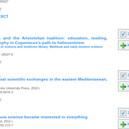
09327
екст
З
 and the Aristotelian tradition: education, reading,
ophy in Copernicus's path to heliocentrism
Н
 of science and medicine library
,
Medieval and early modern science
.
4-18107-6
.
З
ral scientific exchanges in the eastern Mediterranean,
Н
ns University Press, 2010 г.
18-9476-3
З
 how science became interested in everything
, 2012 г.
Н
792-172-7