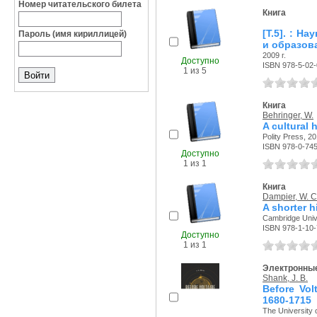
Номер читательского билета
Книга
[Т.5]. : Н
Пароль (имя кириллицей)
и образов
2009 г.
Доступно
ISBN 978-5-02
1 из 5
Книга
Behringer, W.
A cultural 
Polity Press, 20
ISBN 978-0-74
Доступно
1 из 1
Книга
Dampier, W. C
A shorter h
Cambridge Unive
ISBN 978-1-10
Доступно
1 из 1
Электронные
Shank, J. B.
Before Vol
1680-1715
The University 