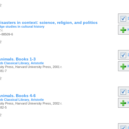
З
disasters in context: science, religion, and politics
ge studies in cultural history
Н
 г.
5-88509-6
З
animals. Books 1-3
b Classical Library
,
Aristotle
Н
ity Press, Harvard University Press, 2001 г.
481-7
З
animals. Books 4-6
b Classical Library
,
Aristotle
Н
ity Press, Harvard University Press, 2002 г.
482-5
З