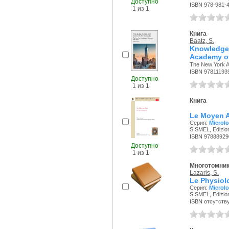
Доступно
ISBN 978-981-
1 из 1
Книга
Baatz, S.
Knowledge,
Academy of
The New York A
ISBN 97811193
Доступно
1 из 1
Книга
Le Moyen A
Серия:
Microlo
SISMEL, Edizion
ISBN 97888929
Доступно
1 из 1
Многотомни
Lazaris, S.
Le Physiol
Серия:
Microlo
SISMEL, Edizioni
ISBN отсутств