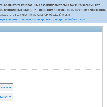
а, бронируйте контрольные экземпляры только тех книг, которых нет
 ни в читальных залах, ни в открытом доступе, ни на научном абонементе.
м доступа к электронному каталогу обращайтесь в
ормационных систем и электронных ресурсов Библиотеки
аказать
а полку