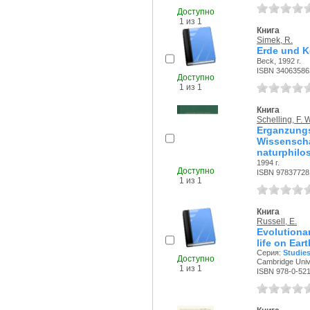
Доступно
1 из 1
Книга
Simek, R.
Erde und K
Beck, 1992 г.
ISBN 34063586
Доступно
1 из 1
Книга
Schelling, F. W
Erganz
Wissensc
naturphilo
1994 г.
Доступно
ISBN 97837728
1 из 1
Книга
Russell, E.
Evolutiona
life on Eart
Серия:
Studies
Доступно
Cambridge Unive
1 из 1
ISBN 978-0-52