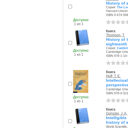
History of 
Серия:
The Loe
Harvard Univers
ISBN 0-674-99
Доступно
1 из 1
Книга
Thomson, T.
History of 
eighteenth
Серия:
Cambrid
Доступно
Cambridge Unive
1 из 1
ISBN 978-1-10
Книга
Huff, T. E.
Intellectu
perspectiv
Cambridge Unive
ISBN 978-0-52
Доступно
1 из 1
Книга
Gonzalo, J. A.
Intelligib
history of 
World Scientific,