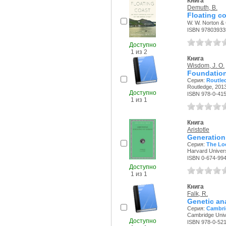
Книга
Demuth, B.
Floating co
W. W. Norton &
ISBN 97803933
Доступно
1 из 2
Книга
Wisdom, J. O.
Foundations
Серия:
Routled
Routledge, 2013
Доступно
ISBN 978-0-41
1 из 1
Книга
Aristotle
Generation
Серия:
The Loe
Harvard Univers
ISBN 0-674-99
Доступно
1 из 1
Книга
Falk, R.
Genetic ana
Серия:
Cambri
Cambridge Unive
Доступно
ISBN 978-0-52