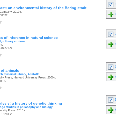
З
ast: an environmental history of the Bering strait
 Company, 2019 г.
Н
58322
З
 of inference in natural science
ge library editions
Н
 г.
5-84777-3
З
 of animals
b Classical Library
,
Aristotle
Н
ity Press, Harvard University Press, 2000 г.
403-5
З
lysis: a history of genetic thinking
dge studies in philosophy and biology
Н
rsity Press, 2010 г.
1-18281-2