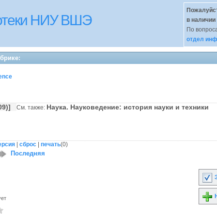
Пожалуйст
иотеки НИУ ВШЭ
в наличии
По вопроса
отдел инф
убрике:
ience
(09)]
Наука. Науковедение: история науки и техники
См. также:
ерсия
|
сброс
|
печать
(
0
)
Последняя
З
Н
ует