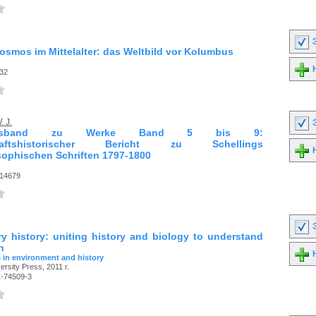
З
osmos im Mittelalter: das Weltbild vor Kolumbus
Н
32
. J.
З
ungsband zu Werke Band 5 bis 9:
haftshistorischer Bericht zu Schellings
Н
sophischen Schriften 1797-1800
14679
З
ry history: uniting history and biology to understand
h
Н
 in environment and history
rsity Press, 2011 г.
1-74509-3