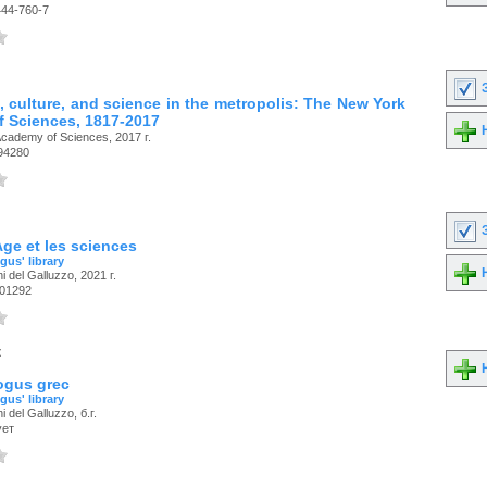
444-760-7
З
 culture, and science in the metropolis: The New York
 Sciences, 1817-2017
Н
cademy of Sciences, 2017 г.
94280
З
ge et les sciences
gus' library
Н
i del Galluzzo, 2021 г.
01292
к
Н
ogus grec
gus' library
 del Galluzzo, б.г.
ует