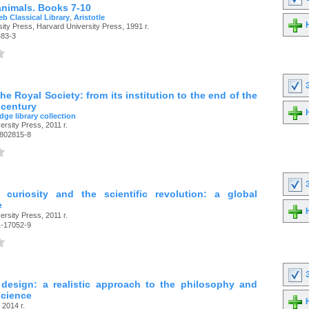
animals. Books 7-10
b Classical Library
,
Aristotle
Н
ity Press, Harvard University Press, 1991 г.
483-3
З
the Royal Society: from its institution to the end of the
 century
Н
ge library collection
rsity Press, 2011 г.
-802815-8
З
al curiosity and the scientific revolution: a global
e
Н
rsity Press, 2011 г.
1-17052-9
З
le design: a realistic approach to the philosophy and
science
Н
 2014 г.