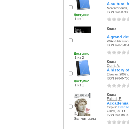
A cultural 
Mercatorfonds, 
ISBN 978-0-30
Доступно
1 из 1
Книга
A grand des
V&A Publications
ISBN 978-1-85
Доступно
1 из 2
Книга
Conti, A.
A history o
Elsevier, 2007 г.
ISBN 978-0-75
Доступно
1 из 1
Книга
Falletti, F.
Accademia G
Серия:
Firenz
Giunti, 2011 г.
ISBN 978-88-0
Экз. чит. зала