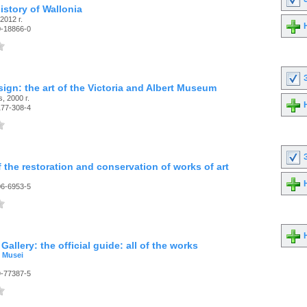
history of Wallonia
2012 г.
Н
0-18866-0
З
ign: the art of the Victoria and Albert Museum
, 2000 г.
Н
177-308-4
З
f the restoration and conservation of works of art
Н
06-6953-5
Н
allery: the official guide: all of the works
e Musei
9-77387-5