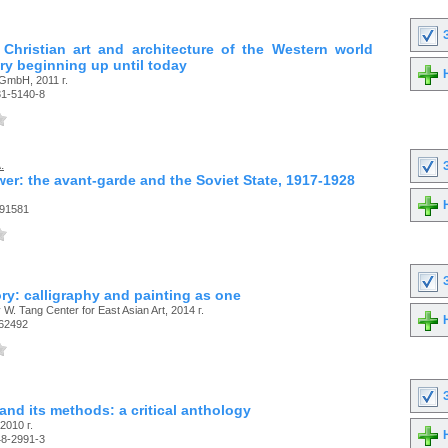
З
 Christian art and architecture of the Western world
ry beginning up until today
Н
GmbH, 2011 г.
31-5140-8
.
З
er: the avant-garde and the Soviet State, 1917-1928
Н
91581
З
ory: calligraphy and painting as one
 W. Tang Center for East Asian Art, 2014 г.
Н
62492
З
 and its methods: a critical anthology
2010 г.
Н
48-2991-3