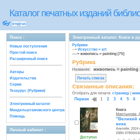
Каталог печатных изданий библ
👓
eng
|
rus
Поиск :
Электронный каталог: Книги в р
Рубрики
Новые поступления
-->
Искусство = art
Простой поиск
----> живопись = painting [75]
Расширенный поиск
Рубрика
живопись = painting
Название:
Авторы
Издательства
Печать списка
Серии
Связанные описания:
Тезаурус (Рубрики)
Отобрать для печати:
страницу
|
инв
Первая
1
2
3
4
5
6
Электронный каталог
Книга
Мандельштамовского центра
Мартынова, Д
Помощь
"Великий 
века
Алетейя, 2024 г
Личный кабинет :
ISBN 97850016
Доступно