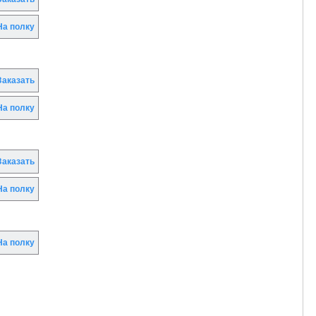
а полку
аказать
а полку
аказать
а полку
а полку