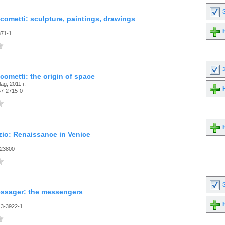
З
cometti: sculpture, paintings, drawings
Н
371-1
З
cometti: the origin of space
ag, 2011 г.
Н
57-2715-0
Н
io: Renaissance in Venice
23800
З
ssager: the messengers
Н
13-3922-1