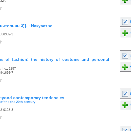
022-7
З
лнительный)]. : Искусство
Н
-036382-3
З
rs of fashion: the history of costume and personal
Н
Inc., 1987 г.
09-1693-7
З
eyond contemporary tendencies
 of the the 20th century
Н
72-0128-3
З