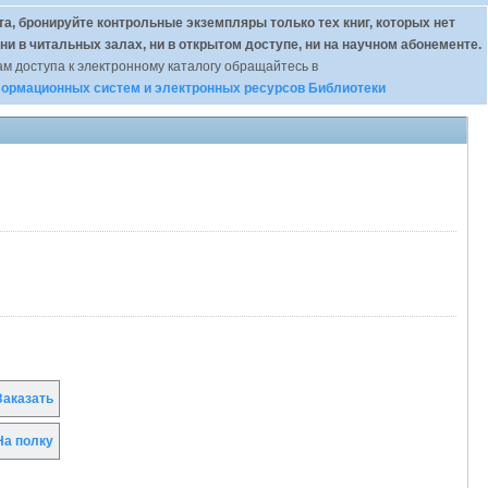
а, бронируйте контрольные экземпляры только тех книг, которых нет
 ни в читальных залах, ни в открытом доступе, ни на научном абонементе.
м доступа к электронному каталогу обращайтесь в
ормационных систем и электронных ресурсов Библиотеки
аказать
а полку