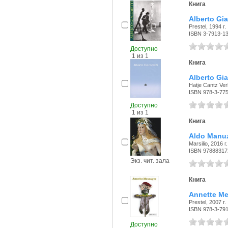
Книга
Alberto Gia
Prestel, 1994 г.
ISBN 3-7913-1
Доступно
1 из 1
Книга
Alberto Gia
Hatje Cantz Verl
ISBN 978-3-77
Доступно
1 из 1
Книга
Aldo Manuz
Marsilio, 2016 г.
ISBN 97888317
Экз. чит. зала
Книга
Annette Me
Prestel, 2007 г.
ISBN 978-3-79
Доступно