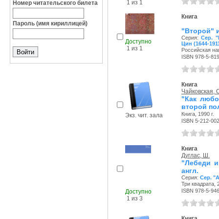
1 из 1
Номер читательского билета
Книга
Пароль (имя кириллицей)
"Второй" 
Серия:
Сер. 
Доступно
Цин (1644-191
1 из 1
Российская нац
ISBN 978-5-81
Книга
Чайковская, О
"Как любо
второй пол
Книга, 1990 г.
Экз. чит. зала
ISBN 5-212-00
Книга
Дуглас, Ш.
"Лебеди и
англ.
Серия:
Сер. "A
Три квадрата, 2
ISBN 978-5-94
Доступно
1 из 3
Книга