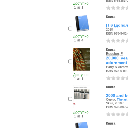
ISBN 5-85381-
Доступно
1 из 1
Книга
[Т.6 (допо
2010 г.
ISBN 978-5-02
Доступно
1 из 4
Книга
Boucher, F.
20,000 yea
adornment
Harry N.Аbrams 
ISBN 978-0-81
Доступно
1 из 1
Книга
2000 and b
Серия:
The art
Skira, 2010 г.
ISBN 978-88-5
Доступно
1 из 1
Книга