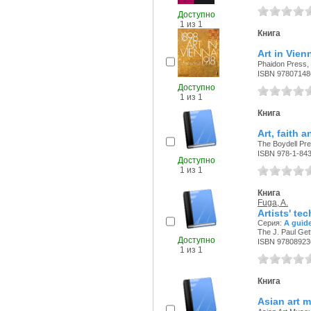
Доступно
1 из 1
Книга
Art in Vien
Phaidon Press, 
ISBN 97807148
Доступно
1 из 1
Книга
Art, faith 
The Boydell Pre
ISBN 978-1-84
Доступно
1 из 1
Книга
Fuga, A.
Artists' te
Серия:
A guide
The J. Paul Get
Доступно
ISBN 97808923
1 из 1
Книга
Asian art 