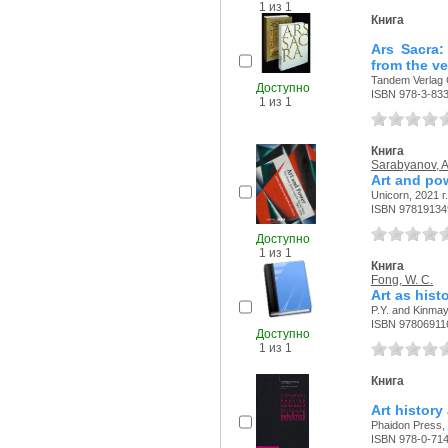
1 из 1
Книга
Ars Sacra:
from the ve
Tandem Verlag 
Доступно
ISBN 978-3-83
1 из 1
Книга
Sarabyanov, A
Art and pow
Unicorn, 2021 г.
ISBN 97819134
Доступно
1 из 1
Книга
Fong, W. C.
Art as hist
P.Y. and Kinmay
ISBN 97806911
Доступно
1 из 1
Книга
Art history
Phaidon Press, 
ISBN 978-0-71