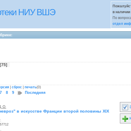
Пожалуйст
иотеки НИУ ВШЭ
в наличии
По вопроса
отдел инф
убрике:
 [75]
ерсия
|
сброс
|
печать
(
0
)
7
8
9
Последняя
. О.
З
невроз" в искусстве Франции второй половины XIX
Н
.
57712