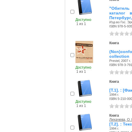
"Обитель
каталог 
Петербург, 
Доступно
Изд-во Гос. Эр
1 из 1
ISBN 978-5-93
Книга
(Non)confo
collection
Prestel, 2007 г.
ISBN 978-3-79
Доступно
1 из 1
Книга
[Т.1]. : [
1994 г.
ISBN 5-210-00
Доступно
1 из 1
Книга
Лихачева, О. 
[Т.2]. : Т
1994 г.