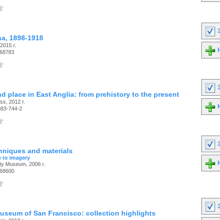
З
na, 1898-1918
2015 г.
Н
68783
З
and place in East Anglia: from prehistory to the present
ss, 2012 г.
Н
383-744-2
З
chniques and materials
 to imagery
Н
ty Museum, 2006 г.
68600
З
museum of San Francisco: collection highlights