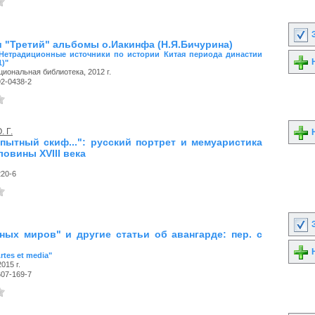
З
и "Третий" альбомы о.Иакинфа (Н.Я.Бичурина)
"Нетрадиционные источники по истории Китая периода династии
Н
1)"
иональная библиотека, 2012 г.
92-0438-2
. Г.
Н
пытный скиф...": русский портрет и мемуаристика
овины XVIII века
220-6
З
ных миров" и другие статьи об авангарде: пер. с
Н
rtes et media"
015 г.
607-169-7