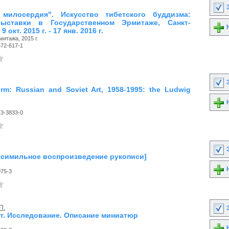
З
 милосердия". Искусство тибетского буддизма:
выставки в Государственном Эрмитаже, Санкт-
Н
9 окт. 2015 г. - 17 янв. 2016 г.
митажа, 2015 г.
572-617-1
З
rm: Russian and Soviet Art, 1958-1995: the Ludwig
Н
13-3833-0
З
Факсимильное воспроизведение рукописи]
Н
075-3
П.
З
екст. Исследование. Описание миниатюр
Н