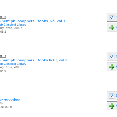
tius
З
inent philosophers. Books 1-5, vol.1
b Classical Library
Н
ity Press, 2006 г.
203-2
tius
З
inent philosophers. Books 6-10, vol.2
b Classical Library
Н
ity Press, 2005 г.
204-0
З
 философия
 г.
Н
-006152-9