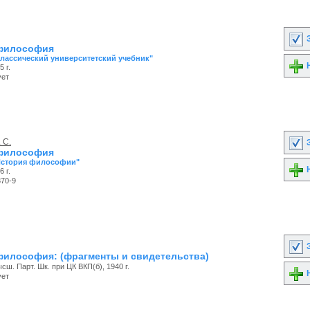
З
 философия
Классический университетский учебник"
Н
 г.
ует
 С.
З
 философия
История философии"
Н
 г.
370-9
З
философия: (фрагменты и свидетельства)
ш. Парт. Шк. при ЦК ВКП(б), 1940 г.
Н
ует