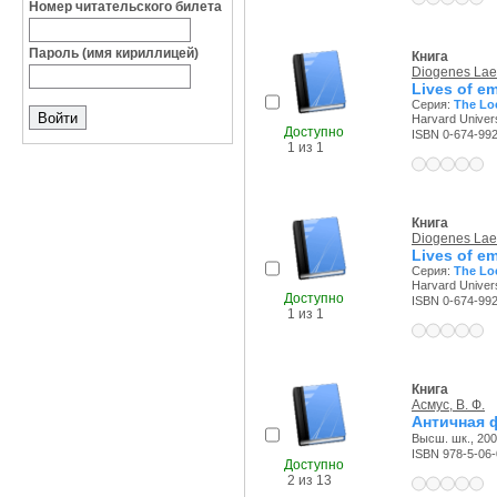
Номер читательского билета
Пароль (имя кириллицей)
Книга
Diogenes Laer
Lives of em
Серия:
The Loe
Harvard Univers
Доступно
ISBN 0-674-99
1 из 1
Книга
Diogenes Laer
Lives of em
Серия:
The Loe
Harvard Univers
Доступно
ISBN 0-674-99
1 из 1
Книга
Асмус, В. Ф.
Античная
Высш. шк., 2009
ISBN 978-5-06
Доступно
2 из 13