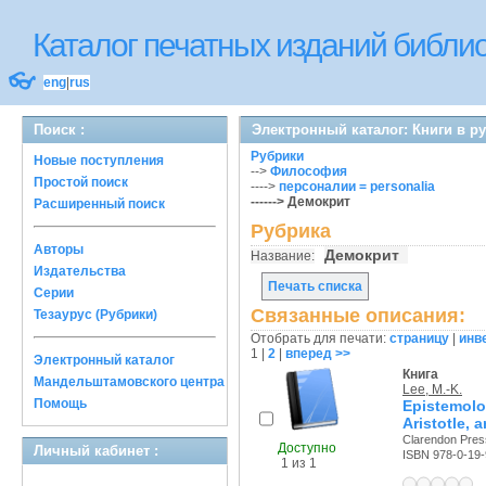
Каталог печатных изданий библ
👓
eng
|
rus
Поиск :
Электронный каталог: Книги в р
Рубрики
Новые поступления
-->
Философия
Простой поиск
---->
персоналии = personalia
------> Демокрит
Расширенный поиск
Рубрика
Авторы
Демокрит
Название:
Издательства
Печать списка
Серии
Связанные описания:
Тезаурус (Рубрики)
Отобрать для печати:
страницу
|
инв
1
|
2
|
вперед >>
Электронный каталог
Книга
Мандельштамовского центра
Lee, M.-K.
Помощь
Epistemolo
Aristotle, 
Clarendon Press
Доступно
Личный кабинет :
ISBN 978-0-19
1 из 1