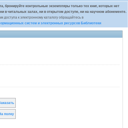
а, бронируйте контрольные экземпляры только тех книг, которых нет
 ни в читальных залах, ни в открытом доступе, ни на научном абонементе.
м доступа к электронному каталогу обращайтесь в
ормационных систем и электронных ресурсов Библиотеки
аказать
а полку