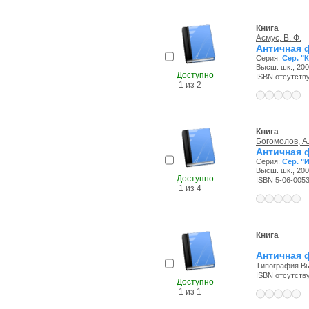
Книга
Асмус, В. Ф.
Античная
Серия:
Сер. "
Высш. шк., 2005
Доступно
ISBN отсутств
1 из 2
Книга
Богомолов, А.
Античная
Серия:
Сер. "
Высш. шк., 2006
Доступно
ISBN 5-06-005
1 из 4
Книга
Античная 
Типография Выс
ISBN отсутств
Доступно
1 из 1