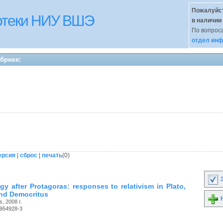
Пожалуйст
иотеки НИУ ВШЭ
в наличии
По вопроса
отдел инф
убрике:
ерсия
|
сброс
|
печать
(
0
)
З
gy after Protagoras: responses to relativism in Plato,
and Democritus
Н
, 2008 г.
-954928-3