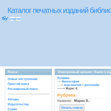
Каталог печатных изданий библ
👓
eng
|
rus
Поиск :
Электронный каталог: Книги в р
Рубрики
Новые поступления
-->
Философия
Простой поиск
---->
персоналии = personalia
------> Маркс К.
Расширенный поиск
Рубрика
Авторы
Маркс К.
Название:
Издательства
Печать списка
Серии