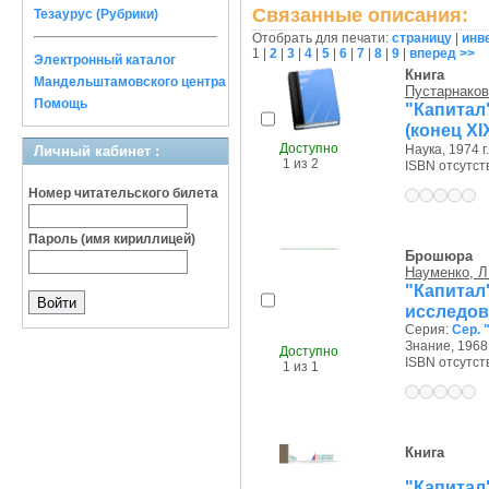
Связанные описания:
Тезаурус (Рубрики)
Отобрать для печати:
страницу
|
инв
1
|
2
|
3
|
4
|
5
|
6
|
7
|
8
|
9
|
вперед >>
Электронный каталог
Книга
Мандельштамовского центра
Пустарнаков
Помощь
"Капитал
(конец XI
Доступно
Наука, 1974 г.
Личный кабинет :
1 из 2
ISBN отсутст
Номер читательского билета
Пароль (имя кириллицей)
Брошюра
Науменко, Л.
"Капита
исследов
Серия:
Сер.
Знание, 1968 
Доступно
ISBN отсутст
1 из 1
Книга
"Капита