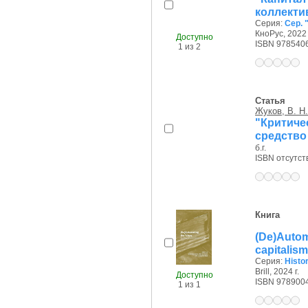
коллекти
Серия:
Сер.
КноРус, 2022 
Доступно
ISBN 978540
1 из 2
Статья
Жуков, В. Н.
"Критиче
средство
б.г.
ISBN отсутст
Книга
(De)Auto
capitalis
Серия:
Histo
Brill, 2024 г.
Доступно
ISBN 978900
1 из 1