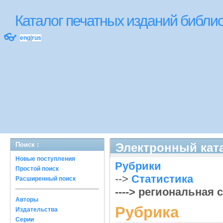
Каталог печатных изданий библ
👓
eng
|
rus
Поиск :
Электронный ката
Новые поступления
Рубрики
Простой поиск
-->
Статистика
Расширенный поиск
----> региональная с
Авторы
Рубрика
Издательства
Серии