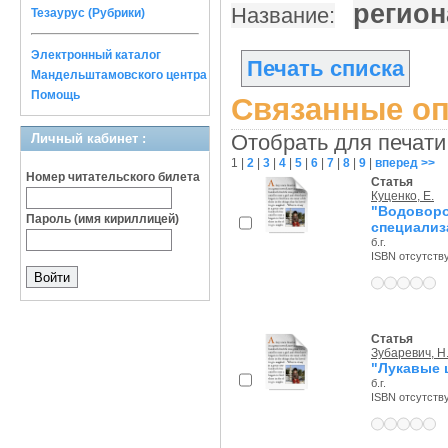
регион
Название:
Тезаурус (Рубрики)
Электронный каталог
Печать списка
Мандельштамовского центра
Помощь
Связанные оп
Отобрать для печати
Личный кабинет :
1
|
2
|
3
|
4
|
5
|
6
|
7
|
8
|
9
|
вперед >>
Номер читательского билета
Статья
Куценко, Е.
"Водовор
Пароль (имя кириллицей)
специализ
б.г.
ISBN отсутств
Статья
Зубаревич, Н.
"Лукавые 
б.г.
ISBN отсутств