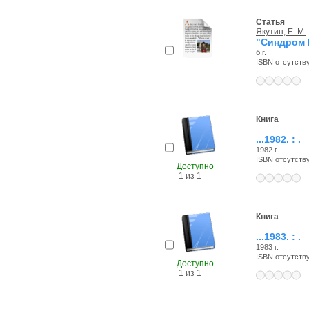
Статья
Якутин, Е. М.
"Синдром 
б.г.
ISBN отсутств
Книга
...1982. : .
1982 г.
ISBN отсутств
Доступно
1 из 1
Книга
...1983. : .
1983 г.
ISBN отсутств
Доступно
1 из 1