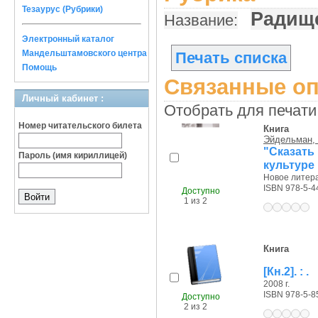
Тезаурус (Рубрики)
Радищ
Название:
Электронный каталог
Мандельштамовского центра
Печать списка
Помощь
Связанные оп
Личный кабинет :
Отобрать для печати
Номер читательского билета
Книга
Эйдельман, 
"Сказать 
Пароль (имя кириллицей)
культуре 
Новое литера
ISBN 978-5-4
Доступно
1 из 2
Книга
[Кн.2]. : .
2008 г.
ISBN 978-5-8
Доступно
2 из 2