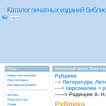
Каталог печатных изданий библ
👓
eng
|
rus
Поиск :
Электронный каталог: Книги в р
Рубрики
Новые поступления
Простой поиск
-->
Литература. Литер
Расширенный поиск
---->
персоналии = p
------> Радищев А. Н.
Авторы
Издательства
Рубрика
Серии