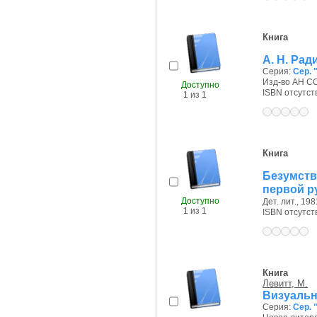
Книга
А. Н. Ра
Серия:
Сер. 
Изд-во АН СС
Доступно
ISBN отсутст
1 из 1
Книга
Безумств
первой р
Доступно
Дет. лит., 1981
1 из 1
ISBN отсутст
Книга
Левитт, М.
Визуальн
Серия:
Сер. 