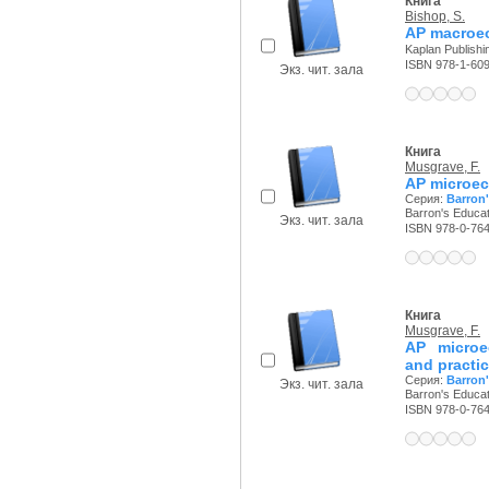
Книга
Bishop, S.
AP macroe
Kaplan Publishin
ISBN 978-1-60
Экз. чит. зала
Книга
Musgrave, F.
AP microe
Серия:
Barron'
Barron's Educati
Экз. чит. зала
ISBN 978-0-76
Книга
Musgrave, F.
AP microe
and practic
Серия:
Barron
Экз. чит. зала
Barron's Educati
ISBN 978-0-76