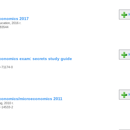
Н
conomics 2017
cation, 2016 г.
83544
Н
onomics exam: secrets study guide
-71174-0
Н
conomics/microeconomics 2011
g, 2010 г.
7-14533-2