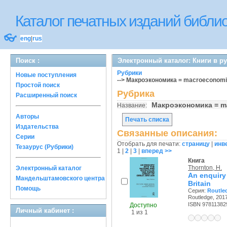
Каталог печатных изданий библ
👓
eng
|
rus
Поиск :
Электронный каталог: Книги в р
Рубрики
Новые поступления
--> Макроэкономика = macroeconomic
Простой поиск
Рубрика
Расширенный поиск
Макроэкономика = ma
Название:
Авторы
Печать списка
Издательства
Связанные описания:
Серии
Отобрать для печати:
страницу
|
инв
Тезаурус (Рубрики)
1
|
2
|
3
|
вперед >>
Книга
Thornton, H.
Электронный каталог
An enquiry 
Мандельштамовского центра
Britain
Помощь
Серия:
Routled
Routledge, 2017
ISBN 97811382
Доступно
Личный кабинет :
1 из 1