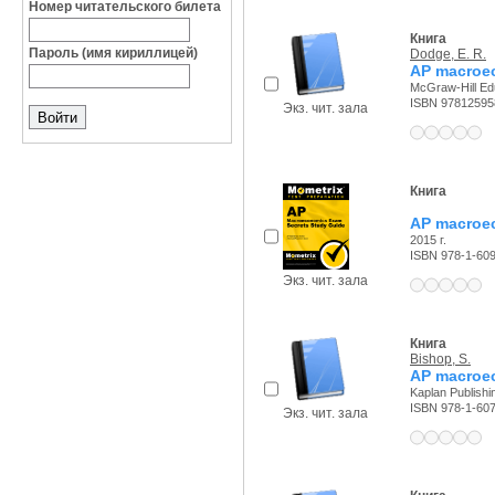
Номер читательского билета
Книга
Пароль (имя кириллицей)
Dodge, E. R.
AP macroe
McGraw-Hill Edu
ISBN 97812595
Экз. чит. зала
Книга
AP macroec
2015 г.
ISBN 978-1-609
Экз. чит. зала
Книга
Bishop, S.
AP macroe
Kaplan Publishin
ISBN 978-1-60
Экз. чит. зала