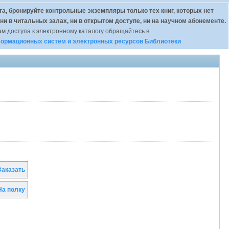
а, бронируйте контрольные экземпляры только тех книг, которых нет
 ни в читальных залах, ни в открытом доступе, ни на научном абонементе.
м доступа к электронному каталогу обращайтесь в
ормационных систем и электронных ресурсов Библиотеки
аказать
а полку