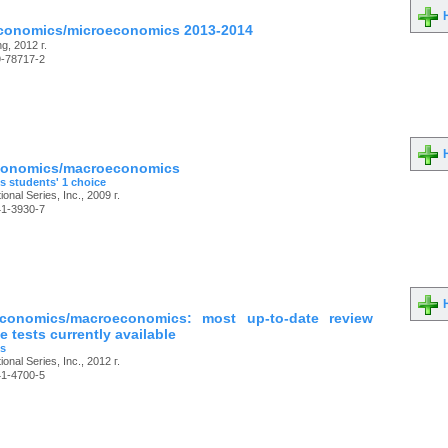
Н
conomics/microeconomics 2013-2014
g, 2012 г.
9-78717-2
Н
conomics/macroeconomics
s students' 1 choice
onal Series, Inc., 2009 г.
41-3930-7
Н
conomics/macroeconomics: most up-to-date review
e tests currently available
's
onal Series, Inc., 2012 г.
41-4700-5