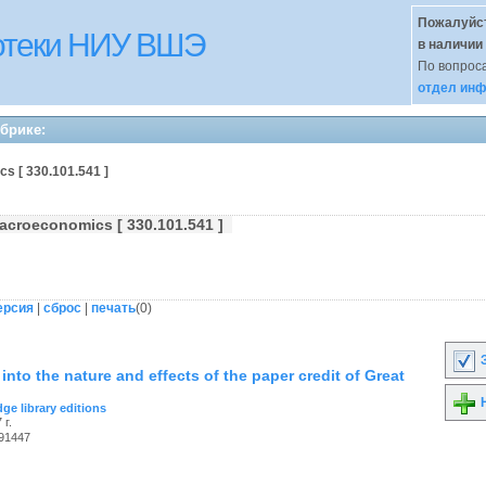
Пожалуйст
иотеки НИУ ВШЭ
в наличии
По вопроса
отдел инф
убрике:
s [ 330.101.541 ]
croeconomics [ 330.101.541 ]
ерсия
|
сброс
|
печать
(
0
)
З
into the nature and effects of the paper credit of Great
Н
ge library editions
 г.
91447