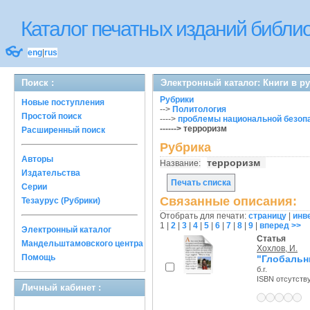
Каталог печатных изданий библ
👓
eng
|
rus
Поиск :
Электронный каталог: Книги в р
Рубрики
Новые поступления
-->
Политология
Простой поиск
---->
проблемы национальной безоп
------> терроризм
Расширенный поиск
Рубрика
Авторы
терроризм
Название:
Издательства
Печать списка
Серии
Связанные описания:
Тезаурус (Рубрики)
Отобрать для печати:
страницу
|
инв
1
|
2
|
3
|
4
|
5
|
6
|
7
|
8
|
9
|
вперед >>
Электронный каталог
Статья
Мандельштамовского центра
Хохлов, И.
Помощь
"Глобальн
б.г.
ISBN отсутств
Личный кабинет :