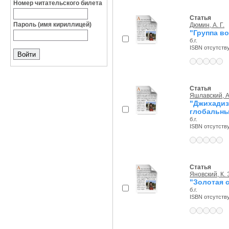
Номер читательского билета
Статья
Пароль (имя кириллицей)
Дюмин, А. Г.
"Группа в
б.г.
ISBN отсутств
Статья
Яшлавский, А
"Джихадиз
глобальны
б.г.
ISBN отсутств
Статья
Яновский, К. 
"Золотая 
б.г.
ISBN отсутств