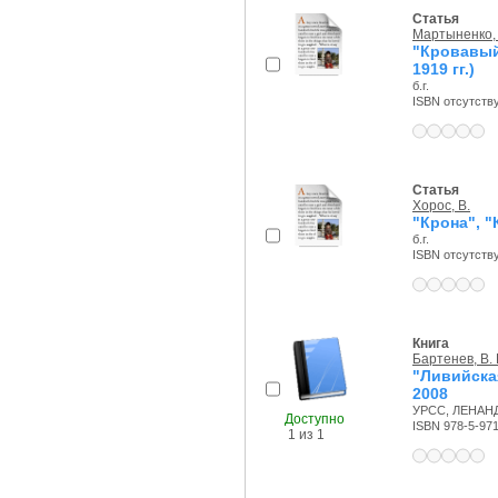
Статья
Мартыненко, 
"Кровавый
1919 гг.)
б.г.
ISBN отсутств
Статья
Хорос, В.
"Крона", 
б.г.
ISBN отсутств
Книга
Бартенев, В. 
"Ливийска
2008
УРСС, ЛЕНАНД,
Доступно
ISBN 978-5-97
1 из 1