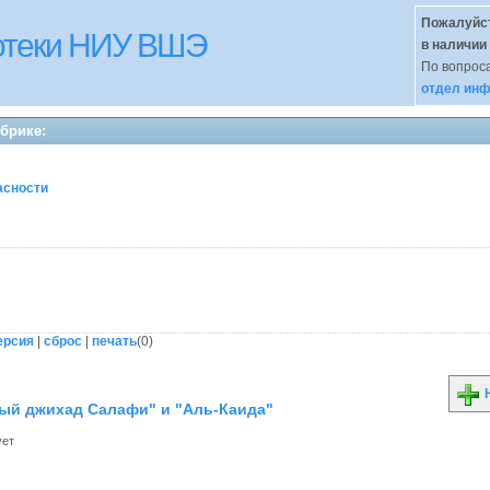
Пожалуйст
иотеки НИУ ВШЭ
в наличии
По вопроса
отдел инф
убрике:
асности
ерсия
|
сброс
|
печать
(
0
)
Н
ый джихад Салафи" и "Аль-Каида"
ует