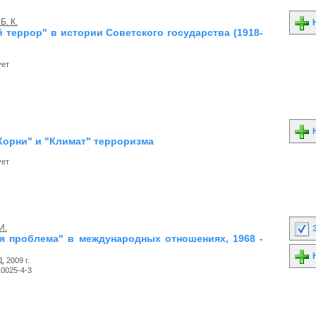
Б. К.
Н
 террор" в истории Советского государства (1918-
ует
Н
"Корни" и "Климат" терроризма
ует
И.
З
я проблема" в международных отношениях, 1968 -
Н
 2009 г.
10025-4-3