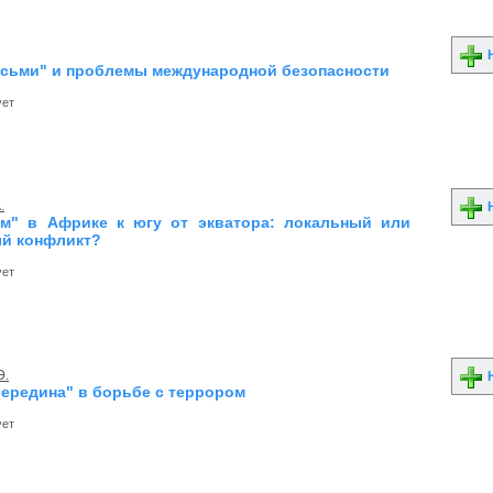
Н
осьми" и проблемы международной безопасности
ует
.
Н
м" в Африке к югу от экватора: локальный или
й конфликт?
ует
Э.
Н
середина" в борьбе с террором
ует