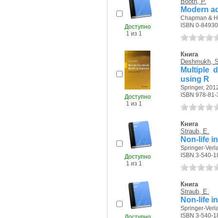
Booth, P.
Modern ac
Chapman & Ha
ISBN 0-84930
Доступно
1 из 1
Книга
Deshmukh, S
Multiple 
using R
Springer, 2012
ISBN 978-81-
Доступно
1 из 1
Книга
Straub, E.
Non-life 
Springer-Verla
ISBN 3-540-1
Доступно
1 из 1
Книга
Straub, E.
Non-life 
Springer-Verla
ISBN 3-540-1
Доступно