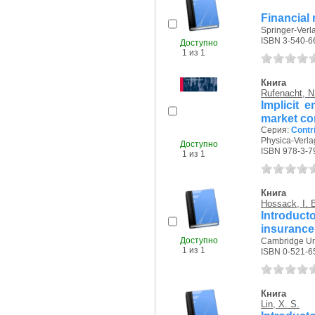
Financial 
Springer-Verla
ISBN 3-540-6
Доступно
1 из 1
Книга
Rufenacht, N
Implicit 
market co
Серия:
Contr
Physica-Verlag
Доступно
ISBN 978-3-7
1 из 1
Книга
Hossack, I. 
Introduc
insurance
Доступно
Cambridge Uni
1 из 1
ISBN 0-521-6
Книга
Lin, X. S.