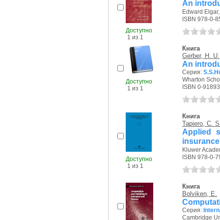
An introdu
Edward Elgar, 
ISBN 978-0-8
Доступно
1 из 1
Книга
Gerber, H. U.
An introdu
Серия:
S.S.H
Wharton Schoo
Доступно
ISBN 0-91893
1 из 1
Книга
Tapiero, C. S
Applied s
insurance
Kluwer Academ
ISBN 978-0-7
Доступно
1 из 1
Книга
Bolviken, E.
Computati
Серия:
Intern
Cambridge Uni