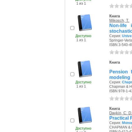
1 из 1
Книга
Mikosch, T.
Non-life
stochasti
Доступно
Серия:
Unive
1 из 1
Springer-Verla
ISBN 3-540-4
Книга
Pension f
modeling
Доступно
Серия:
Chapm
1 из 1
Chapman & Ha
ISBN 978-1-4
Книга
Daykin, C. D
Practical 
Серия:
Monog
CHAPMAN & H
Доступно
ISBN 0-412-4