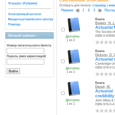
Связанные описания:
Тезаурус (Рубрики)
Отобрать для печати:
страницу
|
инв
Первая
1
2
3
После
Электронный каталог
Книга
Мандельштамовского центра
Bowers, N. L
Помощь
Actuarial
The Society of
Личный кабинет :
ISBN 0-93895
Доступно
1 из 2
Номер читательского билета
Книга
Dickson, D. 
Пароль (имя кириллицей)
Actuarial 
Cambridge Uni
ISBN 978-0-5
Доступно
1 из 1
Книга
Denuit, M.
Actuarial
credibili
Доступно
John Wiley & 
1 из 1
ISBN 978-0-4