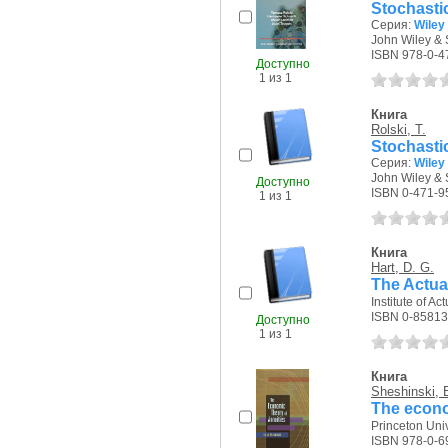
Stochasti
Серия:
Wiley 
John Wiley & 
ISBN 978-0-4
Доступно
1 из 1
Книга
Rolski, T.
Stochasti
Серия:
Wiley 
John Wiley & 
Доступно
ISBN 0-471-9
1 из 1
Книга
Hart, D. G.
The Actuar
Institute of Ac
ISBN 0-85813
Доступно
1 из 1
Книга
Sheshinski, 
The econo
Princeton Univ
ISBN 978-0-6