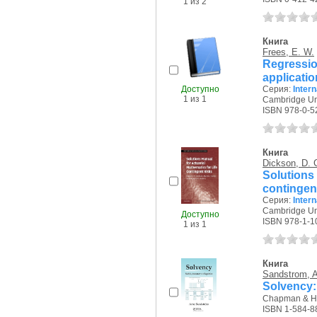
1 из 2
Книга
Frees, E. W.
Regressi
applicati
Доступно
Серия:
Intern
1 из 1
Cambridge Uni
ISBN 978-0-5
Книга
Dickson, D. 
Solution
contingent
Серия:
Intern
Cambridge Uni
Доступно
ISBN 978-1-1
1 из 1
Книга
Sandstrom, A
Solvency:
Chapman & Ha
ISBN 1-584-8