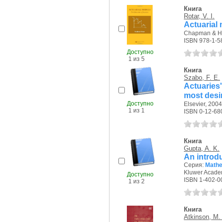
Книга
Rotar, V. I.
Actuarial
Chapman & Ha
ISBN 978-1-5
Доступно
1 из 5
Книга
Szabo, F. E.
Actuaries
most desi
Доступно
Elsevier, 2004 
1 из 1
ISBN 0-12-68
Книга
Gupta, A. K.
An introdu
Серия:
Mathe
Kluwer Academ
Доступно
ISBN 1-402-0
1 из 2
Книга
Atkinson, M.