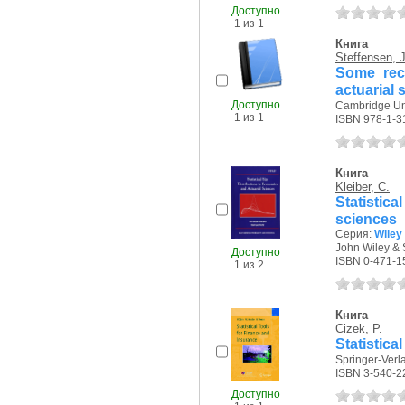
Доступно
1 из 1
Книга
Steffensen, J
Some rece
actuarial 
Доступно
Cambridge Uni
1 из 1
ISBN 978-1-3
Книга
Kleiber, C.
Statistic
sciences
Серия:
Wiley 
John Wiley & 
Доступно
ISBN 0-471-1
1 из 2
Книга
Cizek, P.
Statistica
Springer-Verla
ISBN 3-540-2
Доступно