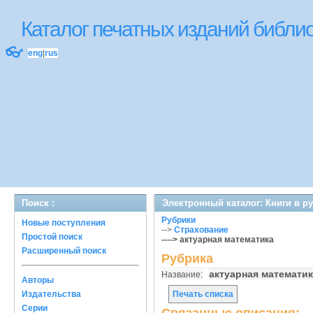
Каталог печатных изданий библ
👓
eng
|
rus
Поиск :
Электронный каталог: Книги в р
Рубрики
Новые поступления
-->
Страхование
Простой поиск
----> актуарная математика
Расширенный поиск
Рубрика
актуарная математи
Название:
Авторы
Издательства
Печать списка
Серии