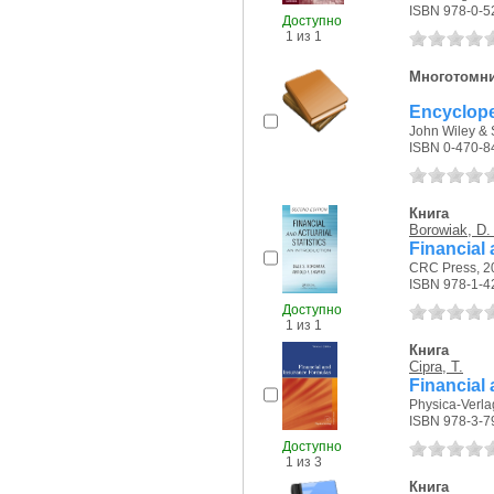
ISBN 978-0-5
Доступно
1 из 1
Многотомн
Encyclope
John Wiley & S
ISBN 0-470-8
Книга
Borowiak, D.
Financial 
CRC Press, 20
ISBN 978-1-4
Доступно
1 из 1
Книга
Cipra, T.
Financial
Physica-Verlag
ISBN 978-3-7
Доступно
1 из 3
Книга