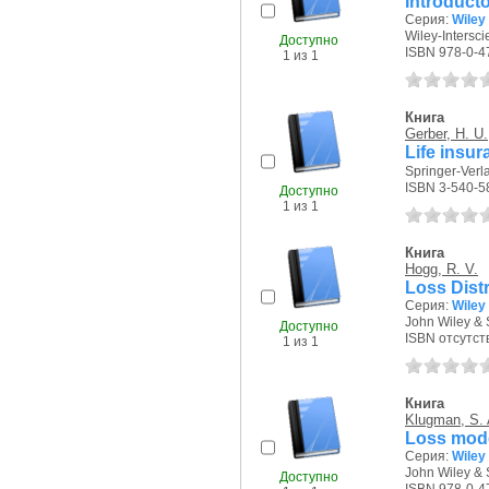
Introducto
Серия:
Wiley 
Wiley-Intersci
Доступно
ISBN 978-0-4
1 из 1
Книга
Gerber, H. U.
Life insu
Springer-Verla
ISBN 3-540-5
Доступно
1 из 1
Книга
Hogg, R. V.
Loss Dist
Серия:
Wiley 
John Wiley & 
Доступно
ISBN отсутст
1 из 1
Книга
Klugman, S. 
Loss mode
Серия:
Wiley 
John Wiley & 
Доступно