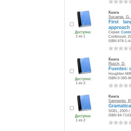
Книга
Socarras, G.
First la
approach 
Доступно
Серия:
Contin
1 из 1
Continuum, 20
ISBN 978-1-4
Книга
Rusch, D.
Fuentes: 
Houghton Miff
ISBN 0-395-9
Доступно
1 из 2
Книга
Sarmiento, R
Gramatica
SGEL, 2005 г.
ISBN 84-7143
Доступно
1 из 2