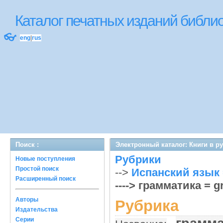
Каталог печатных изданий библ
👓
eng
|
rus
Поиск :
Электронный каталог: Книги в р
Рубрики
Новые поступления
Простой поиск
-->
Испанский язык =
Расширенный поиск
----> грамматика = 
Авторы
Рубрика
Издательства
Серии