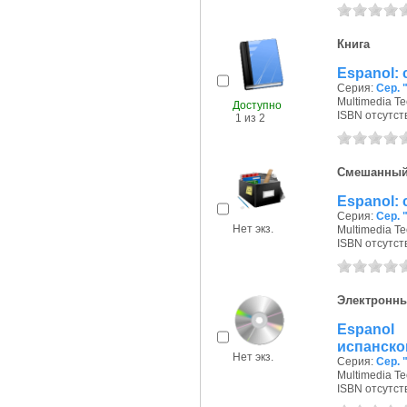
Книга
Espanol:
Серия:
Сер. 
Multimedia Te
Доступно
ISBN отсутст
1 из 2
Смешанный
Espanol: 
Серия:
Сер. 
Нет экз.
Multimedia Te
ISBN отсутст
Электронны
Espanol
испанско
Нет экз.
Серия:
Сер. 
Multimedia Te
ISBN отсутст