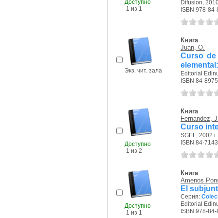
Доступно
Difusion, 2010
1 из 1
ISBN 978-84-
Книга
Juan, O.
Curso de 
elemental
Экз. чит. зала
Editorial Edin
ISBN 84-8975
Книга
Fernandez, J
Curso int
SGEL, 2002 г.
ISBN 84-7143
Доступно
1 из 2
Книга
Amenos Pons
El subjunt
Серия:
Colec
Editorial Edin
Доступно
ISBN 978-84-
1 из 1