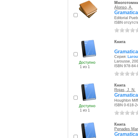
Многотомн
Alonso, A.
Gramatica
Editorial Pueb
ISBN отсутст
Книга
Gramatica
Серия:
Larou
Larousse, 200
Доступно
ISBN 978-84-
1 из 1
Книга
Rojas, J. N.
Gramatica
Houghton Miff
ISBN 0-618-2
Доступно
1 из 1
Книга
Penades Mart
Gramatica