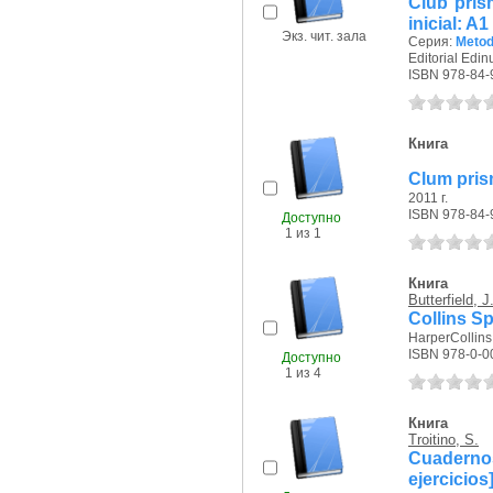
Club pris
inicial: A1
Экз. чит. зала
Серия:
Metod
Editorial Edin
ISBN 978-84-
Книга
Clum prism
2011 г.
ISBN 978-84-
Доступно
1 из 1
Книга
Butterfield, J
Collins Sp
HarperCollins 
ISBN 978-0-0
Доступно
1 из 4
Книга
Troitino, S.
Cuaderno
ejercicios