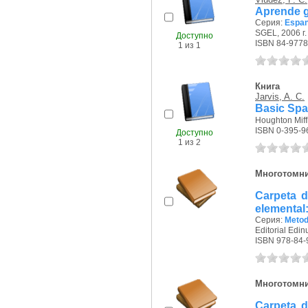
Aprende g
Серия:
Espan
SGEL, 2006 г.
Доступно
ISBN 84-9778
1 из 1
Книга
Jarvis, A. C.
Basic Sp
Houghton Miff
ISBN 0-395-9
Доступно
1 из 2
Многотомн
Carpeta d
elemental:
Серия:
Metod
Editorial Edin
ISBN 978-84-
Многотомн
Carpeta d