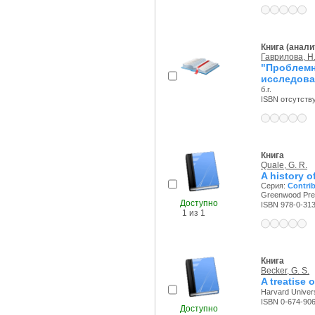
Книга (анали
Гаврилова, Н.
"Пробле
исследова
б.г.
ISBN отсутств
Книга
Quale, G. R.
A history o
Серия:
Contrib
Greenwood Pres
Доступно
ISBN 978-0-31
1 из 1
Книга
Becker, G. S.
A treatise 
Harvard Univers
ISBN 0-674-90
Доступно