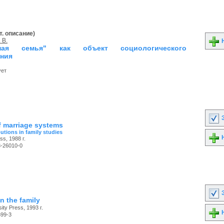
т. описание)
 В.
Н
мная семья" как объект социологического
ния
ует
З
f marriage systems
utions in family studies
Н
s, 1988 г.
3-26010-0
З
on the family
ity Press, 1993 г.
Н
699-3