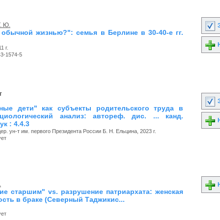
. Ю.
З
обычной жизнью?": семья в Берлине в 30-40-е гг.
Н
 г.
43-1574-5
т
З
ные дети" как субъекты родительского труда в
циологический анализ: автореф. дис. ... канд.
Н
к : 4.4.3
р. ун-т им. первого Президента России Б. Н. Ельцина, 2023 г.
ует
.
Н
ие старшим" vs. разрушение патриархата: женская
сть в браке (Северный Таджикис...
ует