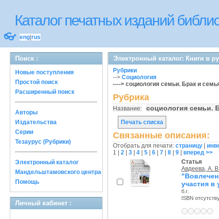
Каталог печатных изданий библ
👓
eng
|
rus
Поиск :
Электронный каталог: Книги в р
Рубрики
Новые поступления
-->
Социология
Простой поиск
----> социология семьи. Брак и семья
Расширенный поиск
Рубрика
социология семьи. Б
Название:
Авторы
Издательства
Печать списка
Серии
Связанные описания:
Тезаурус (Рубрики)
Отобрать для печати:
страницу
|
инв
1
|
2
|
3
|
4
|
5
|
6
|
7
|
8
|
9
|
вперед >>
Статья
Электронный каталог
Авдеева, А. В
Мандельштамовского центра
"Вовлечен
Помощь
участия в 
б.г.
ISBN отсутств
Личный кабинет :