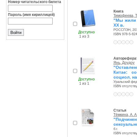
Номер читательского билета
Книга
Пароль (имя кириллицей)
Тимофеева, Т
"Мы жили 
XX в.
РОССПЭН, 2011
Доступно
ISBN 978-5-82
1 из 3
Авторефера
Янь, Доудоу
"Оставлен
Китае: со
социол. нау
Доступно
Уральский феде
1 из 1
ISBN отсутств
Статья
Тёмкина, А. А
"Подчинен
сексуально
б.г.
ISBN отсутств