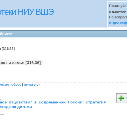
Пожалуйст
иотеки НИУ ВШЭ
в наличии
По вопроса
отдел инф
убрике:
 [316.36]
рак и семья [316.36]
ерсия
|
сброс
|
печать
(
0
)
.
Н
ное отцовство" в современной России: стратегия
уходе за детьми
ует