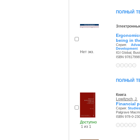
полный т
Электронные
Ergonomics
being in t
Серия:
Adva
Development
Нет экз.
IGI Global, Bus
ISBN 97817998
полный т
Книга
Lowitzsch, J.
Financial p
Серия:
Studies
Palgrave Macmil
ISBN 978-0-23
Доступно
1 из 1