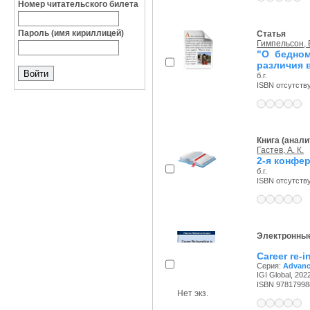
Номер читательского билета
Пароль (имя кириллицей)
Статья
Гимпельсон, 
"О бедном
различия 
б.г.
ISBN отсутств
Книга (анали
Гастев, А. К.
2-я конфе
б.г.
ISBN отсутств
Электронные
Career re-i
Серия:
Advanc
IGI Global, 2022
ISBN 97817998
Нет экз.