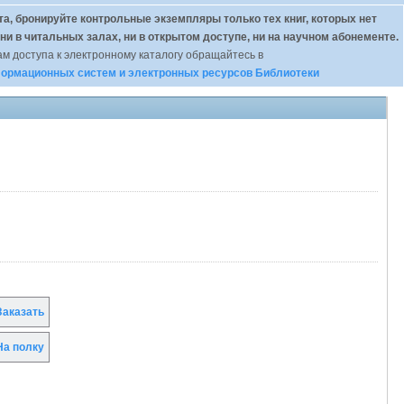
а, бронируйте контрольные экземпляры только тех книг, которых нет
 ни в читальных залах, ни в открытом доступе, ни на научном абонементе.
м доступа к электронному каталогу обращайтесь в
ормационных систем и электронных ресурсов Библиотеки
аказать
а полку