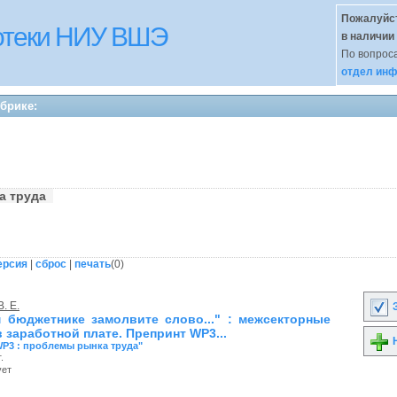
Пожалуйст
иотеки НИУ ВШЭ
в наличии
По вопроса
отдел инф
убрике:
та труда
ерсия
|
сброс
|
печать
(
0
)
. Е.
З
 бюджетнике замолвите слово..." : межсекторные
 заработной плате. Препринт WP3...
Н
WP3 : проблемы рынка труда"
.
ует