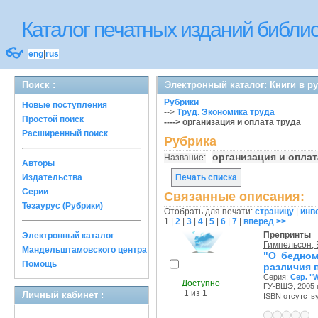
Каталог печатных изданий библ
👓
eng
|
rus
Поиск :
Электронный каталог: Книги в р
Рубрики
Новые поступления
-->
Труд. Экономика труда
Простой поиск
----> организация и оплата труда
Расширенный поиск
Рубрика
организация и опла
Название:
Авторы
Издательства
Печать списка
Серии
Связанные описания:
Тезаурус (Рубрики)
Отобрать для печати:
страницу
|
инв
1
|
2
|
3
|
4
|
5
|
6
|
7
|
вперед >>
Препринты
Электронный каталог
Гимпельсон, В
Мандельштамовского центра
"О бедном
Помощь
различия в
Серия:
Сер. "
Доступно
ГУ-ВШЭ, 2005 г
1 из 1
Личный кабинет :
ISBN отсутств