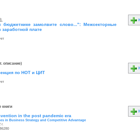
В.
Н
 бюджетнике замолвите слово...": Межсекторные
в заработной плате
ует
т. описание)
Н
ренция по НОТ и ЦИТ
ует
 книги
Н
nvention in the post pandemic era
es in Business Strategy and Competitive Advantage
 г.
86280