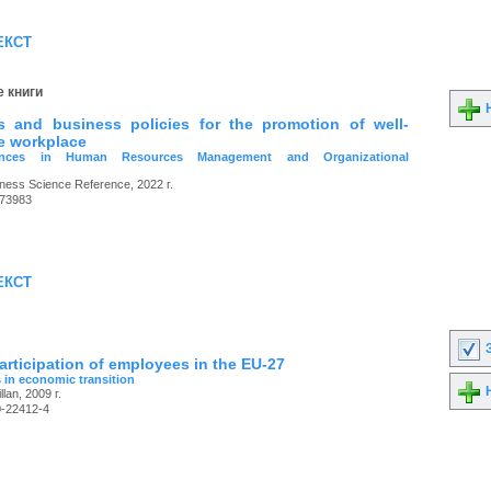
екст
 книги
Н
 and business policies for the promotion of well-
he workplace
nces in Human Resources Management and Organizational
iness Science Reference, 2022 г.
73983
екст
З
articipation of employees in the EU-27
 in economic transition
Н
lan, 2009 г.
0-22412-4