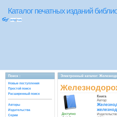
Каталог печатных изданий библ
👓
eng
|
rus
Поиск :
Электронный каталог: Железнод
Новые поступления
Железнодоро
Простой поиск
Расширенный поиск
Книга
Автор:
Железно
Авторы
железнод
Издательства
Доступно
Издательств
Серии