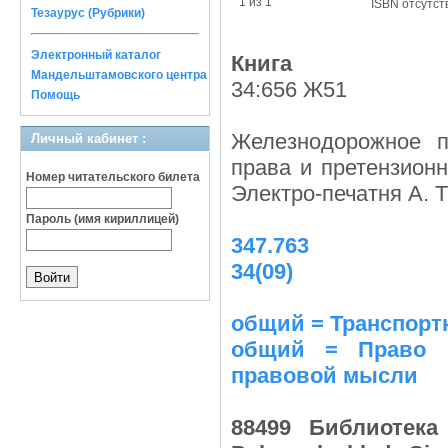
1 из 1
ISBN отсутст
Тезаурус (Рубрики)
Электронный каталог
Книга
Мандельштамовского центра
34:656 Ж51
Помощь
Железнодорожное п
Личный кабинет :
права и претензионн
Номер читательского билета
Электро-печатня А. Т
Пароль (имя кириллицей)
347.763
34(09)
общий = Транспортно
общий = Право :
правовой мысли
88499 Библиотека