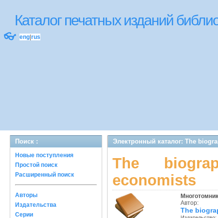
Каталог печатных изданий библ
👓
eng
|
rus
Поиск :
Электронный каталог: The biograph
Новые поступления
The biograp
Простой поиск
Расширенный поиск
economists
Авторы
Многотомни
Автор:
Издательства
The biograp
Серии
Издательство: