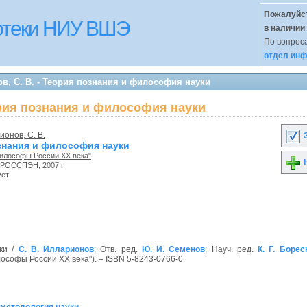
Пожалуйст
иотеки НИУ ВШЭ
в наличии
По вопроса
отдел инф
в, С. В. - Теория познания и философия науки
ория познания и философия науки
онов, С. В.
З
знания и философия науки
Философы России XX века"
Н
РОССПЭН
, 2007 г.
ует
ки /
С. В. Илларионов
; Отв. ред.
Ю. И. Семенов
; Науч. ред.
К. Г. Борес
ософы России XX века"). – ISBN 5-8243-0766-0.