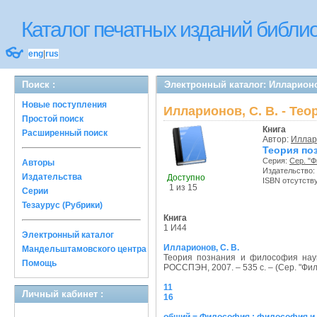
Каталог печатных изданий библ
👓
eng
|
rus
Поиск :
Электронный каталог: Илларионо
Новые поступления
Илларионов, С. В. - Те
Простой поиск
Книга
Расширенный поиск
Автор:
Иллари
Теория по
Серия:
Сер. "
Авторы
Издательство:
Издательства
Доступно
ISBN отсутств
1 из 15
Серии
Тезаурус (Рубрики)
Книга
1 И44
Электронный каталог
Илларионов, С. В.
Мандельштамовского центра
Теория познания и философия нау
Помощь
РОССПЭН, 2007. – 535 с. – (Сер. "Фил
11
Личный кабинет :
16