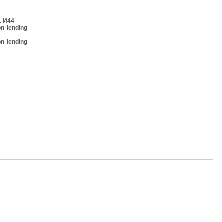
1 И44
n lending
n lending