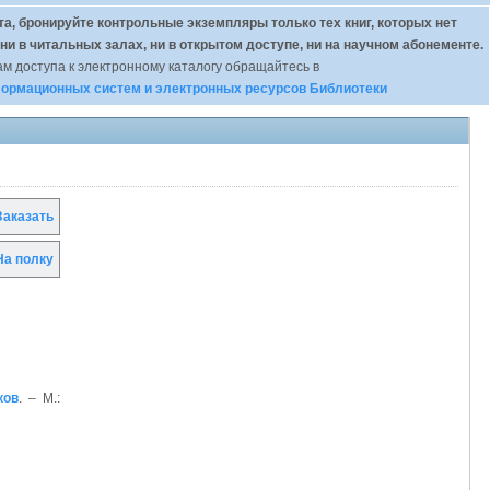
а, бронируйте контрольные экземпляры только тех книг, которых нет
 ни в читальных залах, ни в открытом доступе, ни на научном абонементе.
м доступа к электронному каталогу обращайтесь в
ормационных систем и электронных ресурсов Библиотеки
аказать
а полку
ков
. – М.: