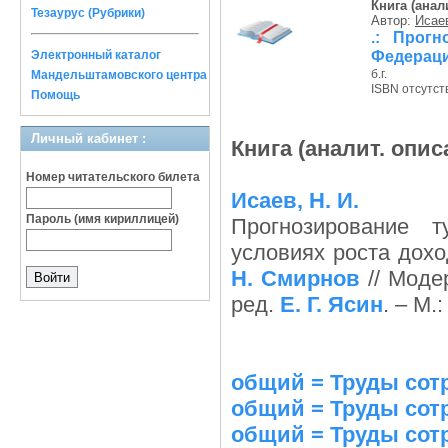
Книга (анал
Тезаурус (Рубрики)
Автор:
Исаев
.: Прогн
Федераци
Электронный каталог
б.г.
Мандельштамовского центра
ISBN отсутст
Помощь
Личный кабинет :
Книга (аналит. опис
Номер читательского билета
Исаев, Н. И.
Пароль (имя кириллицей)
Прогнозирование 
условиях роста дох
Н. Смирнов
// Модер
ред.
Е. Г. Ясин
. – М.
общий = Труды сотр
общий = Труды сотр
общий = Труды сот