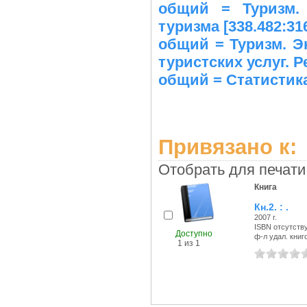
общий = Туризм. 
туризма [338.482:31
общий = Туризм. Эк
туристских услуг. Р
общий = Статистика
Привязано к:
Отобрать для печати
Книга
Кн.2. : .
2007 г.
ISBN отсутств
Доступно
ф-л удал. книго
1 из 1