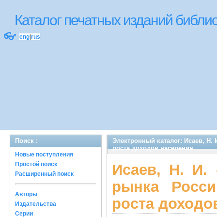
Каталог печатных изданий библ
👓
eng
|
rus
Поиск :
Электронный каталог: Исаев, Н.
роста доходов населения
Новые поступления
Простой поиск
Исаев, Н. И.
Расширенный поиск
рынка Росси
Авторы
роста доходо
Издательства
Серии