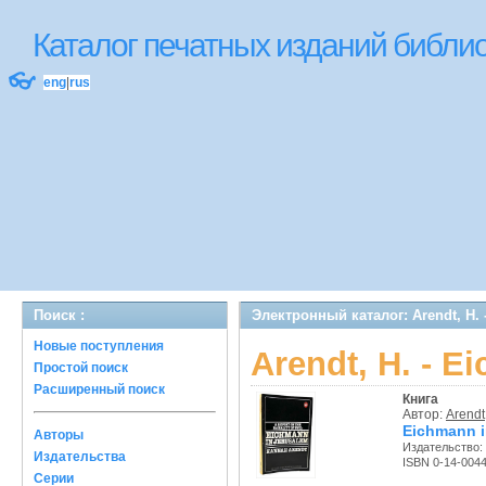
Каталог печатных изданий библ
👓
eng
|
rus
Поиск :
Электронный каталог: Arendt, H. 
Новые поступления
Arendt, H. - E
Простой поиск
Расширенный поиск
Книга
Автор:
Arendt
Eichmann in
Авторы
Издательство:
Издательства
ISBN 0-14-004
Серии