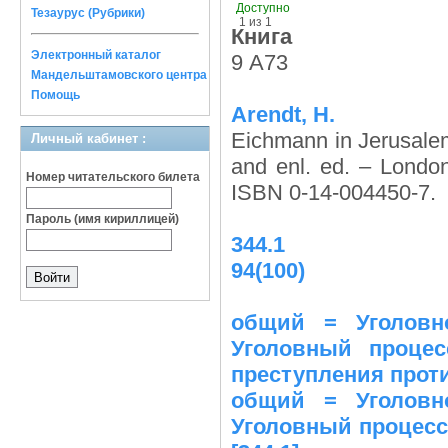
Доступно
Тезаурус (Рубрики)
1 из 1
Книга
Электронный каталог
9 A73
Мандельштамовского центра
Помощь
Arendt, H.
Eichmann in Jerusalem:
Личный кабинет :
and enl. ed. – Londo
Номер читательского билета
ISBN 0-14-004450-7.
Пароль (имя кириллицей)
344.1
94(100)
общий = Уголовно
Уголовный процес
преступления проти
общий = Уголовно
Уголовный процесс 