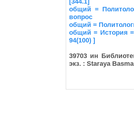
[344.1]
общий = Политоло
вопрос
общий = Политологи
общий = История = 
94(100) ]
39703 ин Библиоте
экз. : Staraya Basm