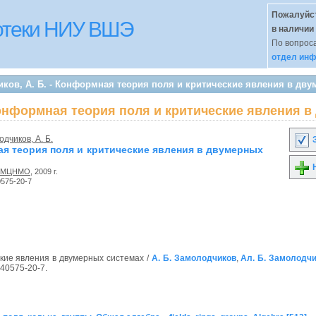
Пожалуйст
иотеки НИУ ВШЭ
в наличии
По вопроса
отдел инф
ков, А. Б. - Конформная теория поля и критические явления в дв
Конформная теория поля и критические явления 
дчиков, А. Б.
З
я теория поля и критические явления в двумерных
Н
МЦНМО
, 2009 г.
0575-20-7
кие явления в двумерных системах /
А. Б. Замолодчиков
,
Ал. Б. Замолодч
940575-20-7.