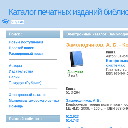
Каталог печатных изданий библ
👓
eng
|
rus
Поиск :
Электронный каталог: Замолодчи
Новые поступления
Замолодчиков, А. Б. - 
Простой поиск
Книга
Расширенный поиск
Автор:
Замоло
Конформна
системах
Авторы
Издательство:
Издательства
Доступно
ISBN 978-5-94
2 из 3
Серии
Тезаурус (Рубрики)
Книга
51 З-264
Электронный каталог
Мандельштамовского центра
Замолодчиков, А. Б.
Конформная теория поля и критичес
Помощь
МЦНМО, 2009. – 166 с. – ISBN 978-5-
512.623
Личный кабинет :
514.743