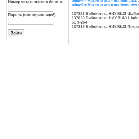
общий = Математика = mathematics : п
Номер читательского билета
общий = Математика = mathematics :
137821 Библиотека НИУ ВШЭ Шаболовк
Пароль (имя кириллицей)
137820 Библиотека НИУ ВШЭ Шаболовк
51 З-264
137819 Библиотека НИУ ВШЭ Покровски