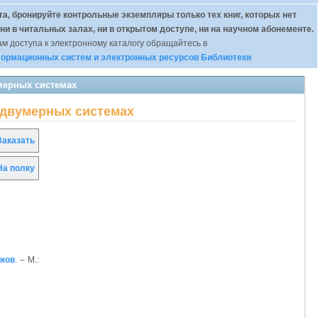
а, бронируйте контрольные экземпляры только тех книг, которых нет
 ни в читальных залах, ни в открытом доступе, ни на научном абонементе.
м доступа к электронному каталогу обращайтесь в
ормационных систем и электронных ресурсов Библиотеки
умерных системах
в двумерных системах
аказать
а полку
иков
. – М.: