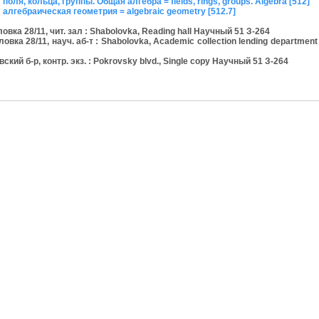
оля, кольца, группы. Общая алгебра = fields, rings, groups. Algebra [512]
 алгебраическая геометрия = algebraic geometry [512.7]
а 28/11, чит. зал : Shabolovka, Reading hall Научный 51 З-264
а 28/11, науч. аб-т : Shabolovka, Academic collection lending departmen
й б-р, контр. экз. : Pokrovsky blvd., Single copy Научный 51 З-264