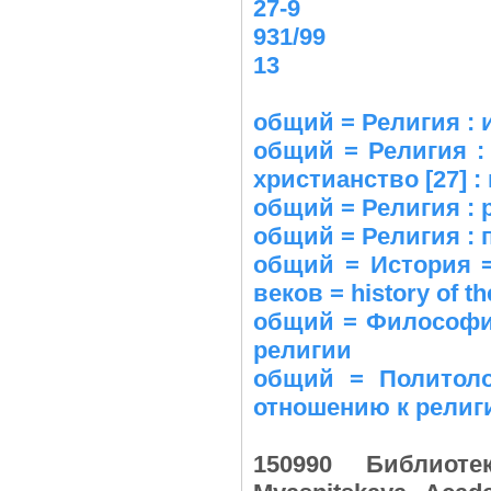
27-9
931/99
13
общий = Религия : и
общий = Религия : 
христианство [27] :
общий = Религия : 
общий = Религия : 
общий = История =
веков = history of t
общий = Философи
религии
общий = Политоло
отношению к религи
150990 Библиот