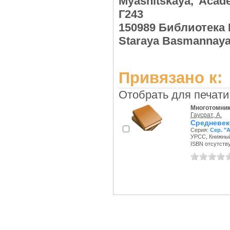
Myasnitskaya, Acad
Г243
150989 Библиотека Н
Staraya Basmannaya 
Привязано к:
Отобрать для печати
Многотомни
Гаусрат, А.
Средневе
Серия:
Сер. "
УРСС, Книжный
ISBN отсутств