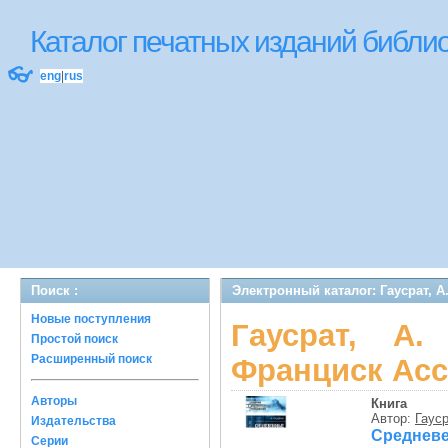
Каталог печатных изданий библ
👓
eng
|
rus
Поиск :
Электронный каталог: Гаусрат, 
Новые поступления
Гаусрат, А.
Простой поиск
Расширенный поиск
Франциск Асс
Авторы
Книга
Автор:
Гауср
Издательства
Средневе
Серии