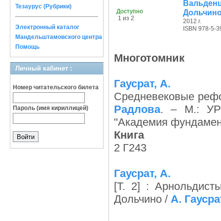
Вальден
Тезаурус (Рубрики)
Доступно
Дольчин
1 из 2
2012 г.
Электронный каталог
ISBN 978-5-3
Мандельштамовского центра
Помощь
Многотомник
Личный кабинет :
Гаусрат, А.
Номер читательского билета
Средневековые реф
Радлова
. – М.: УР
Пароль (имя кириллицей)
"Академия фундамен
Книга
2 Г243
Гаусрат, А.
[Т. 2] : Арнольдис
Дольчино /
А. Гаусра