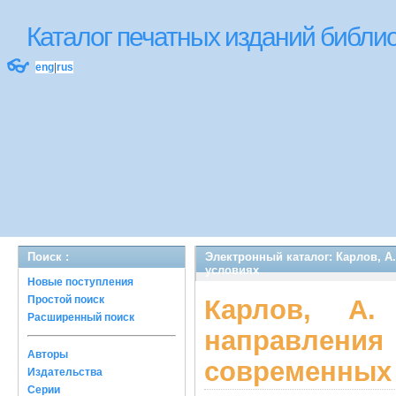
Каталог печатных изданий библ
👓
eng
|
rus
Поиск :
Электронный каталог: Карлов, А
условиях
Новые поступления
Простой поиск
Карлов, А
Расширенный поиск
направлен
Авторы
современных
Издательства
Серии