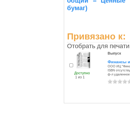
общий = Ценные 
бумаг)
Привязано к:
Отобрать для печати
Выпуск
Финансы и
ООО ИЦ "Финан
ISBN отсутств
Доступно
ф-л удаленное 
1 из 1