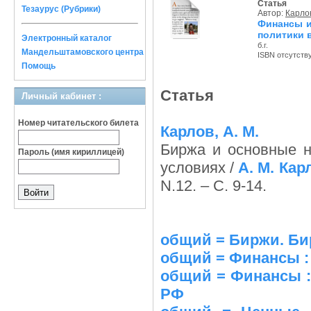
Статья
Тезаурус (Рубрики)
Автор:
Карлов
Финансы и
политики 
Электронный каталог
б.г.
Мандельштамовского центра
ISBN отсутств
Помощь
Статья
Личный кабинет :
Номер читательского билета
Карлов, А. М.
Биржа и основные н
Пароль (имя кириллицей)
условиях /
А. М. Кар
N.12. – С. 9-14.
общий = Биржи. Бир
общий = Финансы : 
общий = Финансы :
РФ