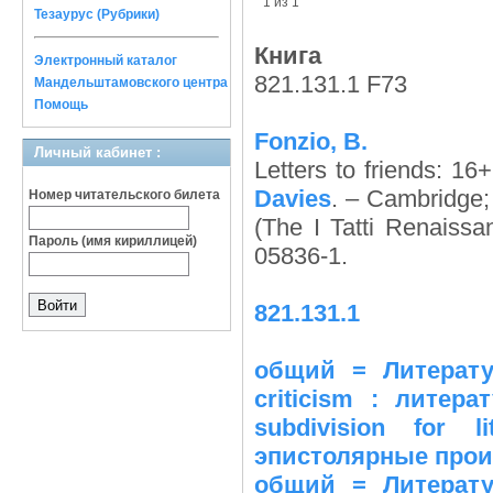
1 из 1
Тезаурус (Рубрики)
Книга
Электронный каталог
821.131.1 F73
Мандельштамовского центра
Помощь
Fonzio, B.
Личный кабинет :
Letters to friends: 16
Davies
. – Cambridge;
Номер читательского билета
(The I Tatti Renaissa
Пароль (имя кириллицей)
05836-1.
821.131.1
общий = Литература
criticism : литер
subdivision for l
эпистолярные произ
общий = Литература