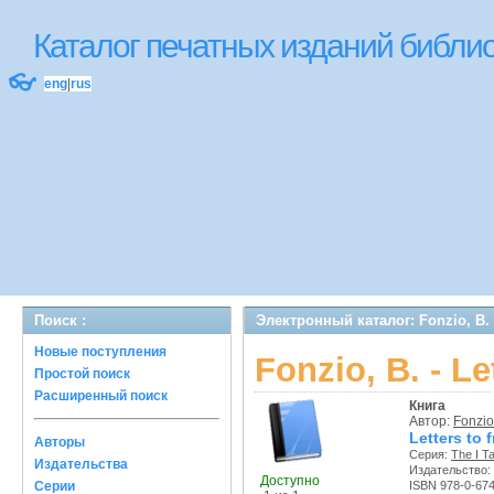
Каталог печатных изданий библ
👓
eng
|
rus
Поиск :
Электронный каталог: Fonzio, B. - 
Новые поступления
Fonzio, B. - Le
Простой поиск
Расширенный поиск
Книга
Автор:
Fonzio
Letters to 
Авторы
Серия:
The I Ta
Издательства
Издательство:
Доступно
Серии
ISBN 978-0-67