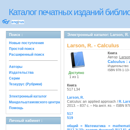
Каталог печатных изданий библ
👓
eng
|
rus
Поиск :
Электронный каталог: Larson, R. 
Новые поступления
Larson, R. - Calculus
Простой поиск
Книга
Расширенный поиск
Автор:
Larson
Calculus :
Издательство:
Авторы
ISBN 978-1-13-
Издательства
Доступно
1 из 1
Серии
Тезаурус (Рубрики)
Книга
517 L34
Электронный каталог
Larson, R.
Calculus: an applied approach /
R. Lar
Мандельштамовского центра
2013. – 837 с. – На англ. яз. – ISBN 9
Помощь
517
519
Личный кабинет :
общий = Математика = mathemati