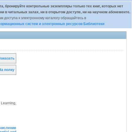
а, бронируйте контрольные экземпляры только тех книг, которых нет
 ни в читальных залах, ни в открытом доступе, ни на научном абонементе.
м доступа к электронному каталогу обращайтесь в
ормационных систем и электронных ресурсов Библиотеки
аказать
а полку
 Learning,
числение