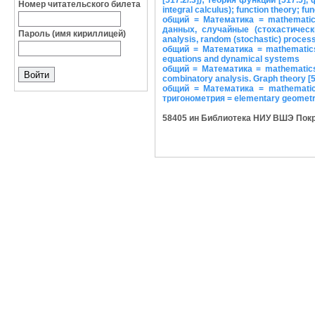
[517.2/.3]); теория функций [517.5]
Номер читательского билета
integral calculus); function theory; fu
общий = Математика = mathematic
данных, случайные (стохастические
Пароль (имя кириллицей)
analysis, random (stochastic) proces
общий = Математика = mathematics
equations and dynamical systems
общий = Математика = mathematics 
combinatory analysis. Graph theory [
общий = Математика = mathematic
тригонометрия = elementary geometry
58405 ин Библиотека НИУ ВШЭ Покровс