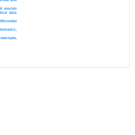
ential and
ий анализ
ical data
ferential
hematics,
еометрия,