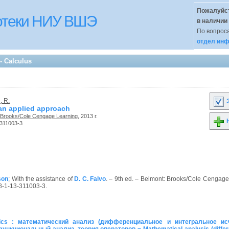
Пожалуйст
иотеки НИУ ВШЭ
в наличии
По вопроса
отдел инф
- Calculus
, R.
З
 an applied approach
Brooks/Cole Cengage Learning
, 2013 г.
Н
311003-3
son
; With the assistance of
D. C. Falvo
. – 9th ed. – Belmont: Brooks/Cole Cengage
78-1-13-311003-3.
cs : математический анализ (дифференциальное и интегральное ис