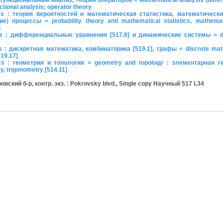
, функциональный анализ, теория операторов = Mathematical analysis (differ
nctional analysis; operator theory
s : теория вероятностей и математическая статистика, математическ
) процессы = probability theory and mathematical statistics, mathemat
s
 : дифференциальные уравнения [517.9] и динамические системы = dif
: дискретная математика, комбинаторика [519.1], графы = discrete mat
519.17]
s : геометрия и топология = geometry and topology : элементарная г
, trigonometry [514.11]
кий б-р, контр. экз. : Pokrovsky blvd., Single copy Научный 517 L34