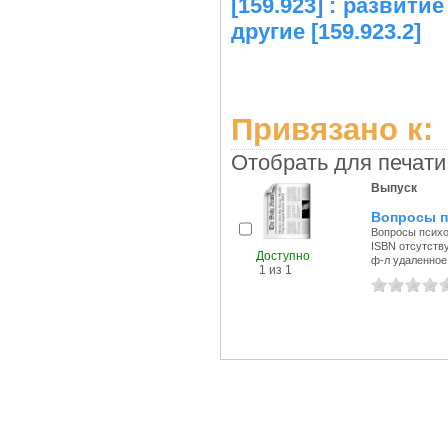
[159.923] : развити
другие [159.923.2]
Привязано к:
Отобрать для печати
Выпуск
Вопросы п
Вопросы психол
ISBN отсутств
Доступно
ф-л удаленное 
1 из 1