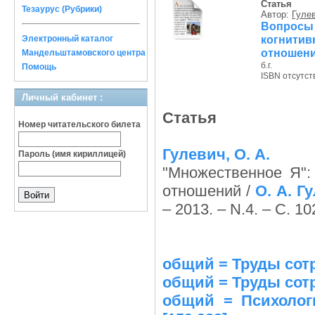
Статья
Тезаурус (Рубрики)
Автор:
Гулев
Вопрос
когнити
Электронный каталог
отношен
Мандельштамовского центра
б.г.
Помощь
ISBN отсутст
Личный кабинет :
Статья
Номер читательского билета
Гулевич, О. А.
Пароль (имя кириллицей)
"Множественное Я":
отношений /
О. А. Г
– 2013. – N.4. – С. 10
общий = Труды сотр
общий = Труды сотр
общий = Психолог