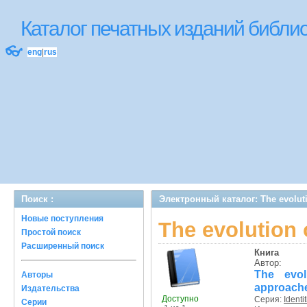
Каталог печатных изданий библ
👓
eng
|
rus
Поиск :
Электронный каталог: The evoluti
Новые поступления
The evolution 
Простой поиск
Расширенный поиск
Книга
Автор:
The evol
Авторы
approach
Издательства
Доступно
Серия:
Identi
Серии