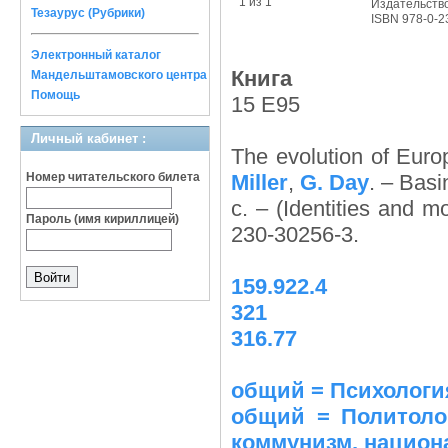
1 из 1
Издательств
Тезаурус (Рубрики)
ISBN 978-0-2
Электронный каталог
Книга
Мандельштамовского центра
Помощь
15 E95
Личный кабинет :
The evolution of Euro
Номер читательского билета
Miller
,
G. Day
. – Bas
с. – (Identities and m
Пароль (имя кириллицей)
230-30256-3.
159.922.4
321
316.77
общий = Психология 
общий = Политолог
коммунизм, национа