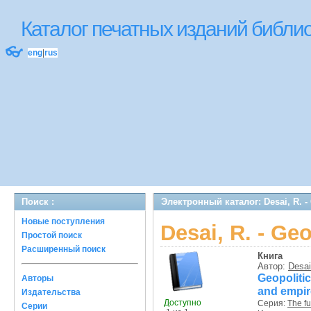
Каталог печатных изданий библ
👓
eng
|
rus
Поиск :
Электронный каталог: Desai, R. -
Новые поступления
Desai, R. - Ge
Простой поиск
Расширенный поиск
Книга
Автор:
Desai
Geopoliti
Авторы
and empir
Издательства
Доступно
Серия:
The fu
Серии