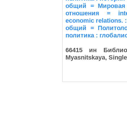
общий = Мировая 
отношения = inter
economic relations. 
общий = Политоло
политика : глобалис
66415 ин Библио
Myasnitskaya, Singl