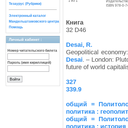
1 из 1
Издательств
Тезаурус (Рубрики)
ISBN 978-0-7
Электронный каталог
Книга
Мандельштамовского центра
Помощь
32 D46
Личный кабинет :
Desai, R.
Номер читательского билета
Geopolitical economy
Desai
. – London: Plut
Пароль (имя кириллицей)
future of world capita
327
339.9
общий = Политоло
политика : геополи
общий = Политоло
политика : история 