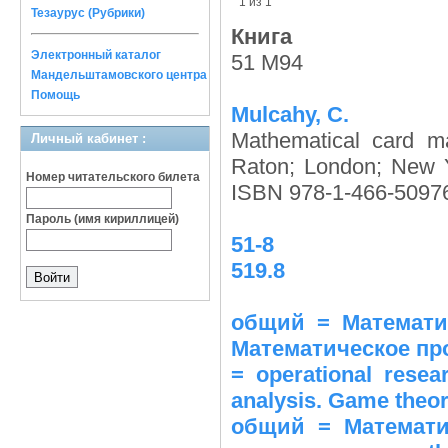
1 из 1
Тезаурус (Рубрики)
Книга
Электронный каталог
51 M94
Мандельштамовского центра
Помощь
Mulcahy, C.
Mathematical card ma
Личный кабинет :
Raton; London; New Y
Номер читательского билета
ISBN 978-1-466-50976
Пароль (имя кириллицей)
51-8
519.8
общий = Математик
Математическое пр
= operational rese
analysis. Game theor
общий = Математи