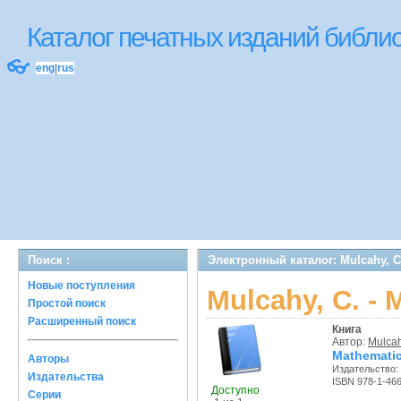
Каталог печатных изданий библ
👓
eng
|
rus
Поиск :
Электронный каталог: Mulcahy, C.
Новые поступления
Mulcahy, C. - 
Простой поиск
Расширенный поиск
Книга
Автор:
Mulcah
Mathematica
Авторы
Издательство:
Издательства
ISBN 978-1-46
Доступно
Серии