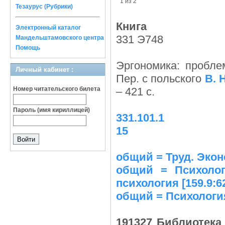
1 из 2
Тезаурус (Рубрики)
Книга
Электронный каталог
331 Э748
Мандельштамовского центра
Помощь
Эргономика: пробле
Личный кабинет :
Пер. с польского
В. 
Номер читательского билета
– 421 с.
Пароль (имя кириллицей)
331.101.1
15
общий = Труд. Экон
общий = Психолог
психология [159.9:6
общий = Психология
191327 Библиотека