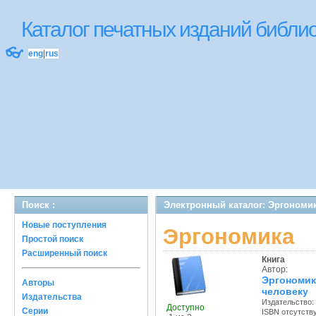
Каталог печатных изданий библ
👓
eng
|
rus
Поиск :
Электронный каталог: Эргономи
Новые поступления
Эргономика
Простой поиск
Расширенный поиск
Книга
Автор:
Эргономи
Авторы
человеку
Издательства
Издательство:
Доступно
Серии
ISBN отсутств