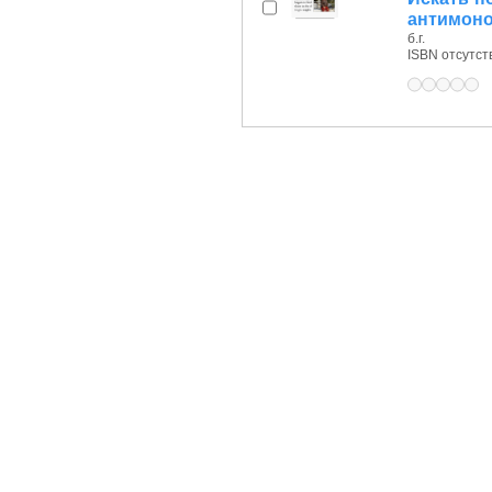
антимоно
б.г.
ISBN отсутст