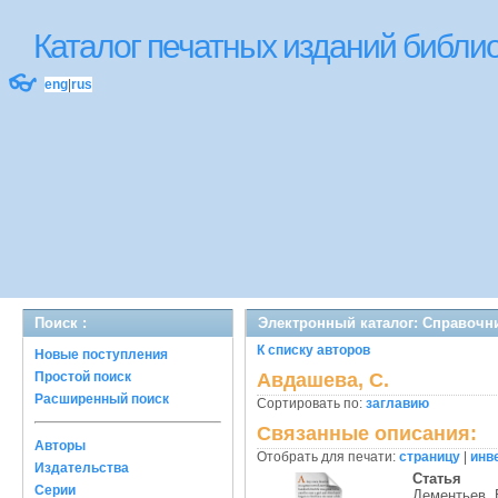
Каталог печатных изданий библ
👓
eng
|
rus
Поиск :
Электронный каталог: Справочн
К списку авторов
Новые поступления
Простой поиск
Авдашева, С.
Расширенный поиск
Сортировать по:
заглавию
Связанные описания:
Авторы
Отобрать для печати:
страницу
|
инв
Издательства
Статья
Серии
Дементьев, 