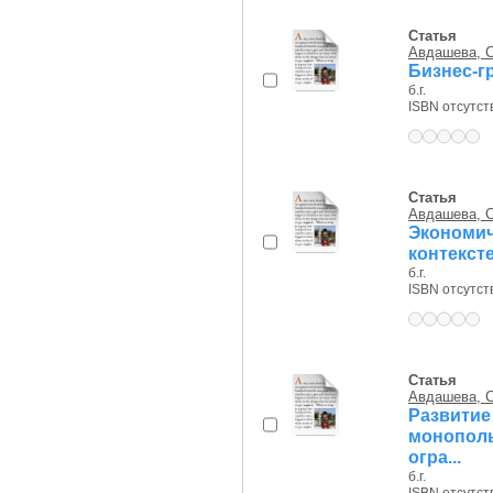
Статья
Авдашева, С
Бизнес-г
б.г.
ISBN отсутст
Статья
Авдашева, С
Экономич
контекст
б.г.
ISBN отсутст
Статья
Авдашева, С
Развити
монопол
огра...
б.г.