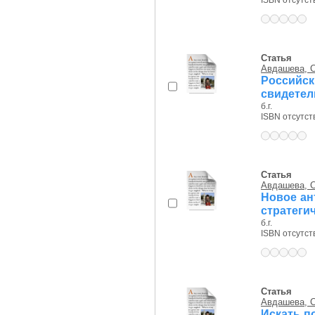
ISBN отсутст
Статья
Авдашева, С
Россий
свидетел
б.г.
ISBN отсутст
Статья
Авдашева, С
Новое ан
стратеги
б.г.
ISBN отсутст
Статья
Авдашева, С
Искать п