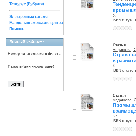
Тенденц
Тезаурус (Рубрики)
промышле
б.г.
Электронный каталог
ISBN отсутст
Мандельштамовского центра
Помощь
Личный кабинет :
Статья
Авдашева, С
Номер читательского билета
Страхова
в развит
б.г.
Пароль (имя кириллицей)
ISBN отсутст
Статья
Авдашева, С
Промышл
взаимоде
б.г.
ISBN отсутст