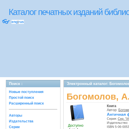
Каталог печатных изданий библ
👓
eng
|
rus
Поиск :
Электронный каталог: Богомолов
Новые поступления
Богомолов, А
Простой поиск
Расширенный поиск
Книга
Автор:
Богомо
Античная
Авторы
Серия:
Сер. "
Издательства
Издательство:
Доступно
Серии
ISBN 5-06-005