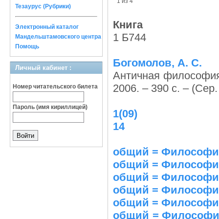
1 из 4
Тезаурус (Рубрики)
Книга
Электронный каталог
1 Б744
Мандельштамовского центра
Помощь
Богомолов, А. С.
Личный кабинет :
Античная философи
2006. – 390 с. – (Се
Номер читательского билета
Пароль (имя кириллицей)
1(09)
14
общий = Философия
общий = Философия 
общий = Философия 
общий = Философия 
общий = Философия 
общий = Философия