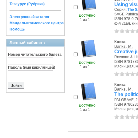
Using visu
Тезаурус (Рубрики)
Серия:
The S
SAGE Publicat
Доступно
Электронный каталог
ISBN 978-0-7
1 из 1
Мандельштамовского центра
ф-л удал. кни
Помощь
Книга
Личный кабинет :
Banks, M.
Creative j
Номер читательского билета
Rowman & Littl
ISBN 978178
Доступно
Мясницкая, ко
1 из 1
Пароль (имя кириллицей)
Книга
Banks, M.
The politi
PALGRAVE, 20
ISBN 978023
Доступно
Мясницкая, ко
1 из 1