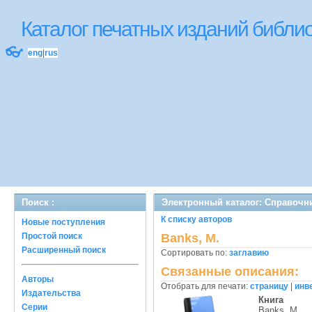
Каталог печатных изданий библ
👓
eng
|
rus
Поиск :
Электронный каталог: Справочн
К списку авторов
Новые поступления
Простой поиск
Banks, M.
Расширенный поиск
Сортировать по:
заглавию
Связанные описания:
Авторы
Отобрать для печати:
страницу
|
инв
Издательства
Книга
Серии
Banks, M.