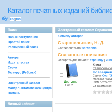
Каталог печатных изданий библ
👓
eng
|
rus
Поиск :
Электронный каталог: Справочн
К списку авторов
Новые поступления
Простой поиск
Старосельская, Н. Д.
Расширенный поиск
Сортировать по:
заглавию
Связанные описания:
Авторы
Отобрать для печати:
страницу
|
инв
Издательства
Книга
Серии
Старосельска
Повседнев
Тезаурус (Рубрики)
Серия:
Сер. "
Молодая гварди
Доступно
ISBN 5-235-02
Электронный каталог
1 из 2
Ст. Басманная с
Мандельштамовского центра
Помощь
Личный кабинет :