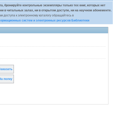
а, бронируйте контрольные экземпляры только тех книг, которых нет
 ни в читальных залах, ни в открытом доступе, ни на научном абонементе.
м доступа к электронному каталогу обращайтесь в
ормационных систем и электронных ресурсов Библиотеки
аказать
а полку