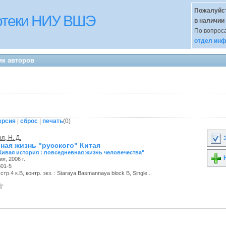
Пожалуйст
иотеки НИУ ВШЭ
в наличии
По вопроса
отдел инф
ик авторов
ерсия
|
сброс
|
печать
(
0
)
я, Н. Д.
З
ная жизнь "русского" Китая
Живая история : повседневная жизнь человечества"
Н
я, 2006 г.
801-5
тр.4 к.В, контр. экз. : Staraya Basmannaya block B, Single...