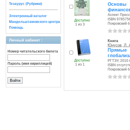
Основы 
Тезаурус (Рубрики)
финансов
Аспект Пресс,
Электронный каталог
ISBN 978575
Доступно
Мандельштамовского центра
Покровский б-р
1 из 3
Помощь
Личный кабинет :
Книга
Юнусов, Л. 
Прямые
Номер читательского билета
глобализ
Доступно
РГТЭУ, 2010 г
Пароль (имя кириллицей)
1 из 1
ISBN отсутст
Покровский б-р