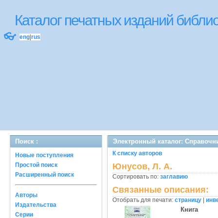
Каталог печатных изданий библ
👓
eng
|
rus
Поиск :
Электронный каталог: Справочн
К списку авторов
Новые поступления
Простой поиск
Юнусов, Л. А.
Расширенный поиск
Сортировать по:
заглавию
Связанные описания:
Авторы
Отобрать для печати:
страницу
|
инв
Издательства
Книга
Серии