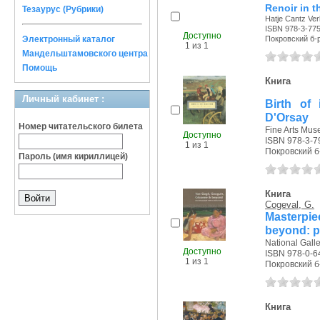
Renoir in t
Тезаурус (Рубрики)
Hatje Cantz Verl
ISBN 978-3-77
Доступно
Электронный каталог
Покровский б-р,
1 из 1
Мандельштамовского центра
Помощь
Книга
Личный кабинет :
Birth of
D'Orsay
Номер читательского билета
Fine Arts Mus
Доступно
ISBN 978-3-7
1 из 1
Покровский б-р
Пароль (имя кириллицей)
Книга
Cogeval, G.
Masterpie
beyond: p
National Galler
Доступно
ISBN 978-0-6
1 из 1
Покровский б-р
Книга