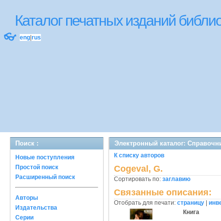
Каталог печатных изданий библ
👓
eng
|
rus
Поиск :
Электронный каталог: Справочн
К списку авторов
Новые поступления
Простой поиск
Cogeval, G.
Расширенный поиск
Сортировать по:
заглавию
Связанные описания:
Авторы
Отобрать для печати:
страницу
|
инв
Издательства
Книга
Серии