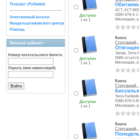
Обитаемы
Тезаурус (Рубрики)
АСТ, АСТ МОС
ISBN 978-5-1
Доступно
Электронный каталог
Мясницкая, аб-
1 из 1
Мандельштамовского центра
Помощь
Книга
Стругацкий, 
Личный кабинет :
Отягощен
Эксмо, Terra F
Номер читательского билета
ISBN отсутст
Доступно
Мясницкая, аб-
1 из 1
Пароль (имя кириллицей)
Книга
Стругацкий, 
Бессильн
Terra Fantasti
ISBN 978-5-6
Доступно
Мясницкая, аб-
1 из 1
Книга
Стругацкий, 
Понедел