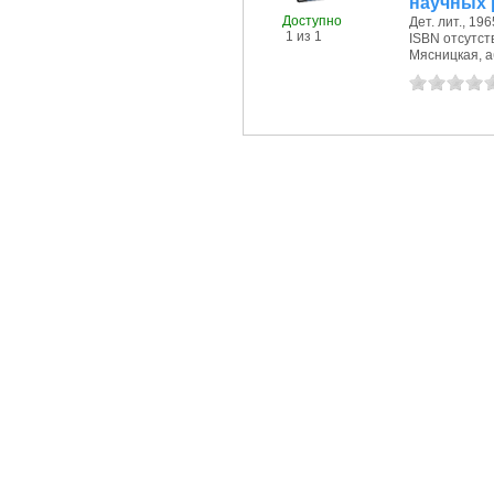
научных 
Доступно
Дет. лит., 1965
1 из 1
ISBN отсутст
Мясницкая, аб-