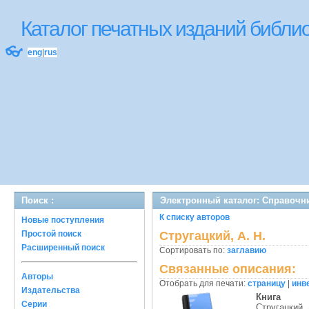
Каталог печатных изданий библ
👓
eng
|
rus
Поиск :
Электронный каталог: Справочн
К списку авторов
Новые поступления
Простой поиск
Стругацкий, А. Н.
Расширенный поиск
Сортировать по:
заглавию
Связанные описания:
Авторы
Отобрать для печати:
страницу
|
инв
Издательства
Книга
Серии
Стругацкий, 