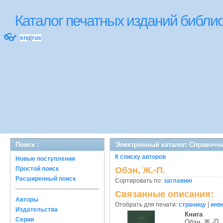
Каталог печатных изданий библ
👓
eng
|
rus
Поиск :
Электронный каталог: Справочн
К списку авторов
Новые поступления
Простой поиск
Обэн, Ж.-П.
Расширенный поиск
Сортировать по:
заглавию
Связанные описания:
Авторы
Отобрать для печати:
страницу
|
инв
Издательства
Книга
Серии
Обэн, Ж.-П.