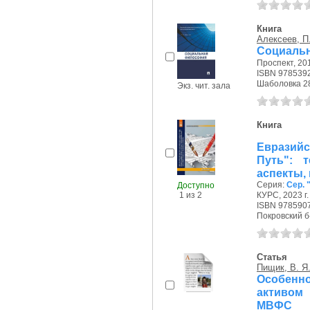
Книга
Алексеев, П.
Социальн
Проспект, 201
ISBN 978539
Шаболовка 28/
Экз. чит. зала
Книга
Евразийс
Путь": 
аспекты,
Серия:
Сер. 
Доступно
1 из 2
КУРС, 2023 г.
ISBN 978590
Покровский б-р
Статья
Пищик, В. Я
Особенн
активом
МВФС