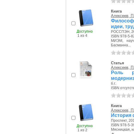
Книга
Алексеев, П.
Философы
идеи, тр
Доступно
РОССПЭН, 20
1 из 4
ISBN 978-5-8
МИЭМ, науч.
Басманна...
Статья
Алексеев, П.
Роль р
модерниз
б.г.
ISBN отсутст
Книга
Алексеев, П.
История 
Проспект, 201
ISBN 978-5-3
Доступно
Мясницкая, на
1 из 2