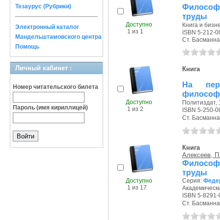
Философы
Тезаурус (Рубрики)
труды
Доступно
Книга и бизне
Электронный каталог
1 из 1
ISBN 5-212-0
Мандельштамовского центра
Ст. Басманная
Помощь
Личный кабинет :
Книга
На пер
Номер читательского билета
философс
Доступно
Политиздат, 1
Пароль (имя кириллицей)
1 из 2
ISBN 5-250-0
Ст. Басманная
Книга
Алексеев, П.
Философы
труды
Доступно
Серия:
Феде
1 из 17
Академически
ISBN 5-8291-
Ст. Басманная