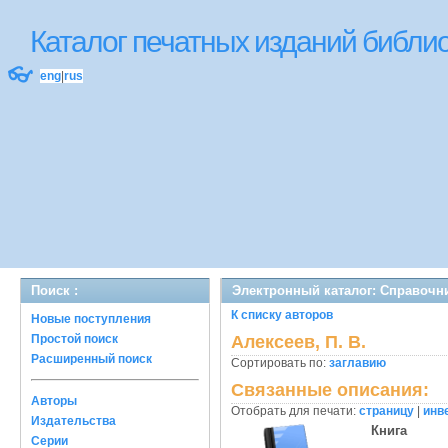
Каталог печатных изданий библ
👓
eng
|
rus
Поиск :
Электронный каталог: Справочн
К списку авторов
Новые поступления
Простой поиск
Алексеев, П. В.
Расширенный поиск
Сортировать по:
заглавию
Связанные описания:
Авторы
Отобрать для печати:
страницу
|
инв
Издательства
Книга
Серии