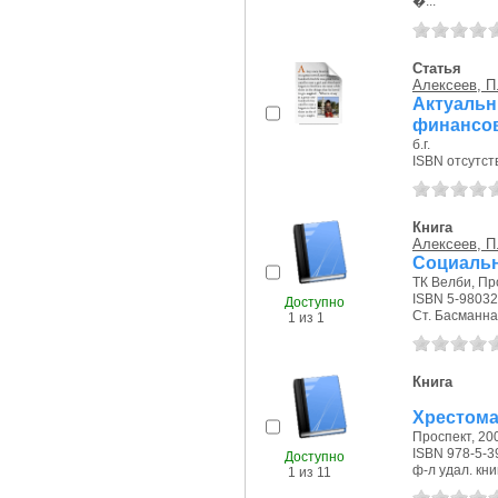
�...
Статья
Алексеев, П.
Актуаль
финансов
б.г.
ISBN отсутст
Книга
Алексеев, П.
Социальн
ТК Велби, Про
ISBN 5-98032
Доступно
Ст. Басманная
1 из 1
Книга
Хрестома
Проспект, 200
ISBN 978-5-3
Доступно
ф-л удал. книг
1 из 11