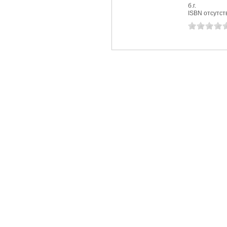
б.г.
ISBN отсутст