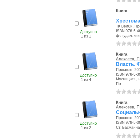
Книга
Хрестома
ТК Велби, Про
ISBN 978-5-4
Доступно
ф-л удал. кни
1 из 1
Книга
Алексеев, П.
Власть. 
Проспект, 201
ISBN 978-5-3
Доступно
Мясницкая, на
1 из 4
По...
Книга
Алексеев, П.
Социаль
Проспект, 201
ISBN 978-5-3
Доступно
Ст. Басманная
1 из 2