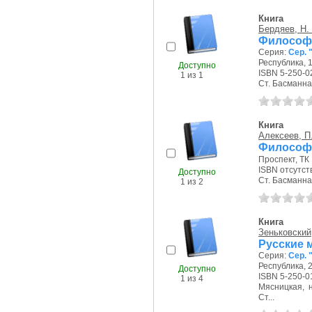
Книга
Бердяев, Н.
Философи
Серия:
Сер. 
Республика, 1
Доступно
ISBN 5-250-0
1 из 1
Ст. Басманная
Книга
Алексеев, П.
Философи
Проспект, ТК 
ISBN отсутст
Доступно
Ст. Басманная
1 из 2
Книга
Зеньковский,
Русские 
Серия:
Сер. 
Республика, 2
Доступно
ISBN 5-250-0
1 из 4
Мясницкая, на
Ст...