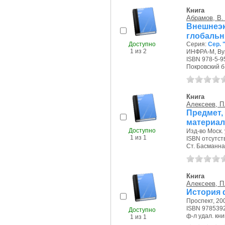
Книга
Абрамов, В.
Внешнеэ
глобальн
Доступно
Серия:
Сер. 
1 из 2
ИНФРА-М, Вуз
ISBN 978-5-9
Покровский б-р
Книга
Алексеев, П.
Предмет
материа
Доступно
Изд-во Моск. 
1 из 1
ISBN отсутст
Ст. Басманная
Книга
Алексеев, П.
История 
Проспект, 200
ISBN 978539
Доступно
ф-л удал. кни
1 из 1