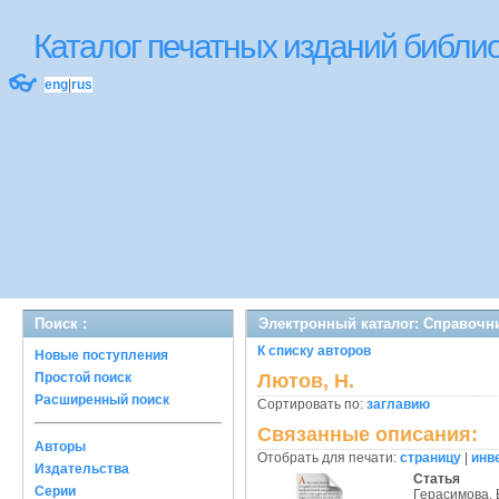
Каталог печатных изданий библ
👓
eng
|
rus
Поиск :
Электронный каталог: Справочн
К списку авторов
Новые поступления
Простой поиск
Лютов, Н.
Расширенный поиск
Сортировать по:
заглавию
Связанные описания:
Авторы
Отобрать для печати:
страницу
|
инв
Издательства
Статья
Серии
Герасимова, 