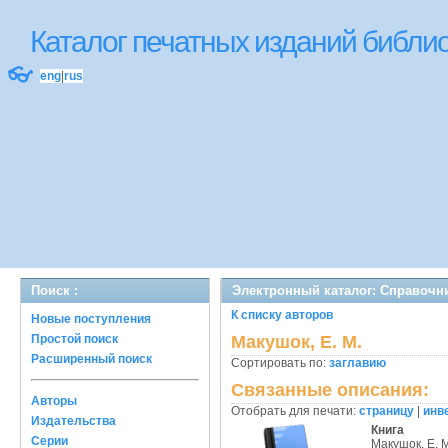
Каталог печатных изданий библ
👓
eng
|
rus
Поиск :
Электронный каталог: Справочн
К списку авторов
Новые поступления
Простой поиск
Макушок, Е. М.
Расширенный поиск
Сортировать по:
заглавию
Связанные описания:
Авторы
Отобрать для печати:
страницу
|
инв
Издательства
Книга
Серии
Макушок, Е. 