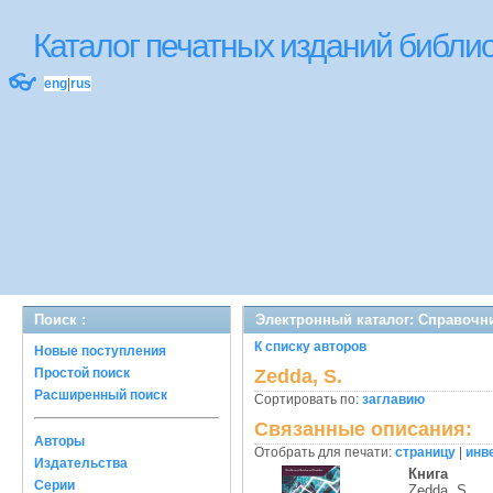
Каталог печатных изданий библ
👓
eng
|
rus
Поиск :
Электронный каталог: Справочн
К списку авторов
Новые поступления
Простой поиск
Zedda, S.
Расширенный поиск
Сортировать по:
заглавию
Связанные описания:
Авторы
Отобрать для печати:
страницу
|
инв
Издательства
Книга
Серии
Zedda, S.