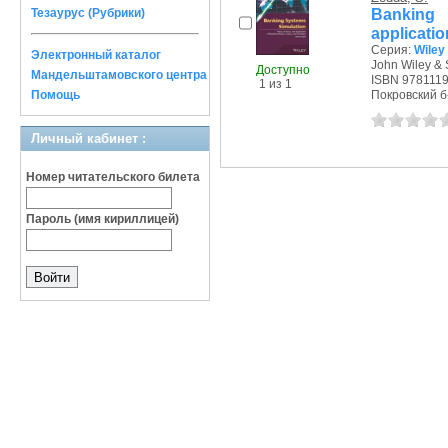
Banking 
Тезаурус (Рубрики)
applicati
Серия:
Wiley
Электронный каталог
John Wiley & 
Доступно
Мандельштамовского центра
ISBN 978111
1 из 1
Помощь
Покровский б-р
Личный кабинет :
Номер читательского билета
Пароль (имя кириллицей)