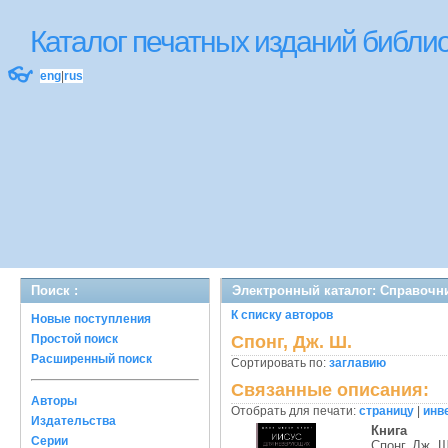
Каталог печатных изданий библ
👓
eng
|
rus
Поиск :
Электронный каталог: Справочн
К списку авторов
Новые поступления
Простой поиск
Спонг, Дж. Ш.
Расширенный поиск
Сортировать по:
заглавию
Связанные описания:
Авторы
Отобрать для печати:
страницу
|
инв
Издательства
Книга
Серии
Спонг, Дж. Ш