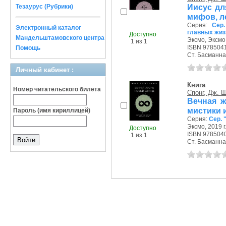
Иисус дл
Тезаурус (Рубрики)
мифов, л
Серия:
Сер
Электронный каталог
главных жи
Доступно
Мандельштамовского центра
Эксмо, Эксмо,
1 из 1
ISBN 978504
Помощь
Ст. Басманная 
Личный кабинет :
Книга
Номер читательского билета
Спонг, Дж. Ш
Вечная ж
мистики 
Пароль (имя кириллицей)
Серия:
Сер. 
Эксмо, 2019 г
Доступно
ISBN 978504
1 из 1
Ст. Басманная 