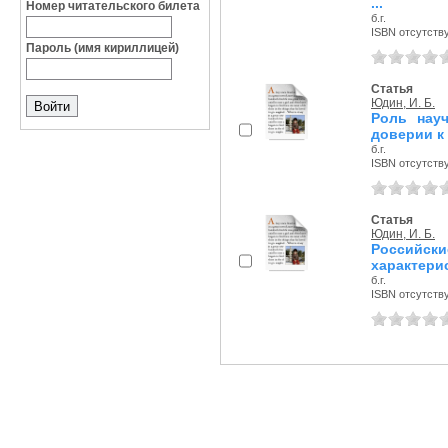
...
Номер читательского билета
б.г.
ISBN отсутств
Пароль (имя кириллицей)
Статья
Юдин, И. Б.
Роль нау
доверии к
б.г.
ISBN отсутств
Статья
Юдин, И. Б.
Российски
характери
б.г.
ISBN отсутств