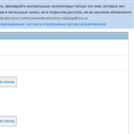
а, бронируйте контрольные экземпляры только тех книг, которых нет
 ни в читальных залах, ни в открытом доступе, ни на научном абонементе.
м доступа к электронному каталогу обращайтесь в
ормационных систем и электронных ресурсов Библиотеки
а полку
а полку