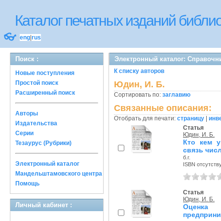
Каталог печатных изданий библ
👓
eng
|
rus
Поиск :
Электронный каталог: Справочн
К списку авторов
Новые поступления
Простой поиск
Юдин, И. Б.
Расширенный поиск
Сортировать по:
заглавию
Связанные описания:
Авторы
Отобрать для печати:
страницу
|
инв
Издательства
Статья
Серии
Юдин, И. Б.
Кто кем у
Тезаурус (Рубрики)
связь чис
б.г.
Электронный каталог
ISBN отсутств
Мандельштамовского центра
Помощь
Статья
Юдин, И. Б.
Личный кабинет :
Оценка
предприни