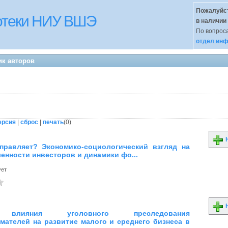
Пожалуйст
иотеки НИУ ВШЭ
в наличии
По вопроса
отдел инф
ик авторов
ерсия
|
сброс
|
печать
(
0
)
Н
правляет? Экономико-социологический взгляд на
ленности инвесторов и динамики фо...
ует
Н
 влияния уголовного преследования
мателей на развитие малого и среднего бизнеса в