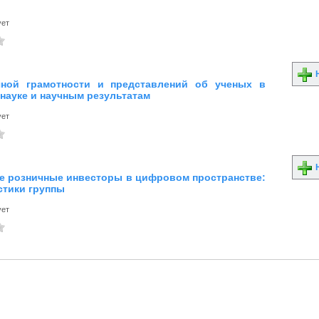
ует
Н
чной грамотности и представлений об ученых в
 науке и научным результатам
ует
Н
е розничные инвесторы в цифровом пространстве:
стики группы
ует